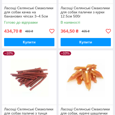
Ласощі Селянські Смаколики
Ласощі Селянські Смаколики
для собак качка на
для собак палички з курки
бананових чіпсах 3–4.5см
12.5см 500г
500г
Готово до відправки
В наявності
434,70
364,50
₴
₴
483 ₴
405 ₴
Купити
Купити
–10%
–10%
Ласощі Селянські Смаколики
Ласощі Селянські Смаколики
для собак паличкі з тунця
для собак, курячі шашлички