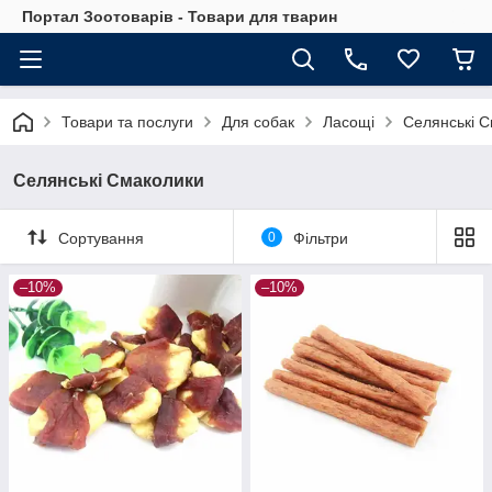
Портал Зоотоварів - Товари для тварин
Товари та послуги
Для собак
Ласощі
Селянські 
Селянські Смаколики
Сортування
0
Фільтри
–10%
–10%