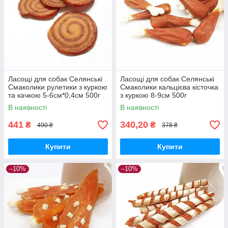
Ласощі для собак Селянські
Ласощі для собак Селянські
Смаколики рулетики з куркою
Смаколики кальцієва кісточка
та качкою 5-6см*0,4см 500г
з куркою 8-9см 500г
В наявності
В наявності
441
340,20
₴
₴
490 ₴
378 ₴
Купити
Купити
–10%
–10%