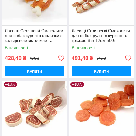
Ласощі Селянські Смаколики
Ласощі Селянські Смаколики
для собак курячі шашлички з
для собак рулет з куркою та
кальцієвою кісточкою та
тріскою 8,5-12см 500г
сиром 12-16см 500г
В наявності
В наявності
428,40
491,40
₴
₴
476 ₴
546 ₴
Купити
Купити
–10%
–10%