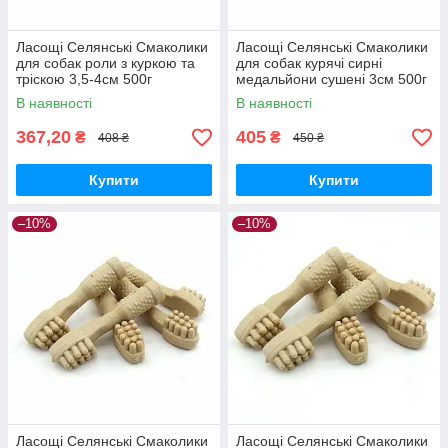
Ласощі Селянські Смаколики
Ласощі Селянські Смаколики
для собак роли з куркою та
для собак курячі cирні
тріскою 3,5-4см 500г
медальйони сушені 3см 500г
В наявності
В наявності
367,20
405
₴
₴
408 ₴
450 ₴
Купити
Купити
–10%
–10%
Ласощі Селянські Смаколики
Ласощі Селянські Смаколики