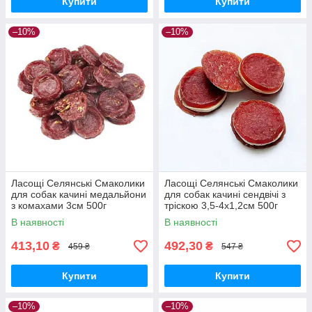
Купити
Купити
–10%
–10%
Ласощі Селянські Смаколики
Ласощі Селянські Смаколики
для собак качині медальйони
для собак качині сендвічі з
з комахами 3см 500г
тріскою 3,5-4х1,2см 500г
В наявності
В наявності
413,10
492,30
₴
₴
459 ₴
547 ₴
Купити
Купити
–10%
–10%