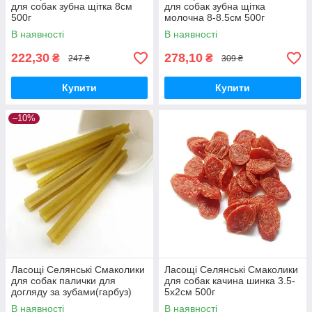
для собак зубна щітка 8см
для собак зубна щітка
500г
молочна 8-8.5см 500г
В наявності
В наявності
222,30
278,10
₴
₴
247 ₴
309 ₴
Купити
Купити
–10%
Ласощі Селянські Смаколики
Ласощі Селянські Смаколики
для собак палички для
для собак качина шинка 3.5-
догляду за зубами(гарбуз)
5х2см 500г
12см 500г
В наявності
В наявності