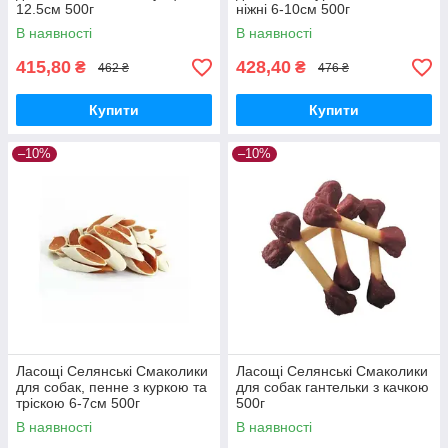
12.5см 500г
ніжні 6-10см 500г
В наявності
В наявності
415,80
428,40
₴
₴
462 ₴
476 ₴
Купити
Купити
–10%
–10%
Ласощі Селянські Смаколики
Ласощі Селянські Смаколики
для собак, пенне з куркою та
для собак гантельки з качкою
тріскою 6-7см 500г
500г
В наявності
В наявності