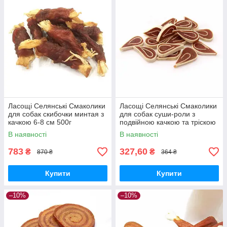
Ласощі Селянські Смаколики
Ласощі Селянські Смаколики
для собак скибочки минтая з
для собак суши-роли з
качкою 6-8 см 500г
подвійною качкою та тріскою
3-3.5см 500г
В наявності
В наявності
783
327,60
₴
₴
870 ₴
364 ₴
Купити
Купити
–10%
–10%