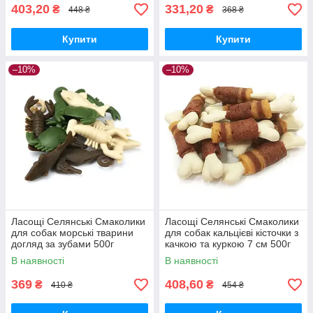
403,20
331,20
₴
₴
448 ₴
368 ₴
Купити
Купити
–10%
–10%
Ласощі Селянські Смаколики
Ласощі Селянські Смаколики
для собак морські тварини
для собак кальцієві кісточки з
догляд за зубами 500г
качкою та куркою 7 см 500г
В наявності
В наявності
369
408,60
₴
₴
410 ₴
454 ₴