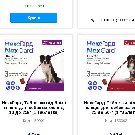
В наявності
Купити
+380 (93) 909-27-4
НексГард Таблетки від бліх і
НексГард Таблетки від 
кліщів для собак вагою від
кліщів для собак ваго
10 до 25кг (1 таблетка)
25 до 50кг (1 таблет
159901
159902
475 ₴
534 ₴