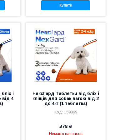
Купити
бліх і
НексГард Таблетки від бліх і
 від 4
кліщів для собак вагою від 2
а)
до 4кг (1 таблетка)
159899
378 ₴
Немає в наявності