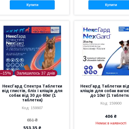
Купити
Купити
–15%
Залишилось 37 днів
НексГард Спектра Таблетки
НексГард Таблетки від 
від глистів, бліх і кліщів для
кліщів для собак вагою
собак від 30 до 60кг (1
до 10кг (1 таблетк
таблетка)
159900
159907
406 ₴
651 ₴
Немає в наявності
553,35 ₴