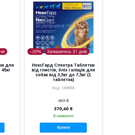
нів
–20%
Залишилось 37 днів
ки для
НексГард Спектра Таблетки
 45кг
від глистів, бліх і кліщів для
собак від 3,5кг до 7,5кг (1
таблетка)
159904
463 ₴
370,40 ₴
В наявності
Купити