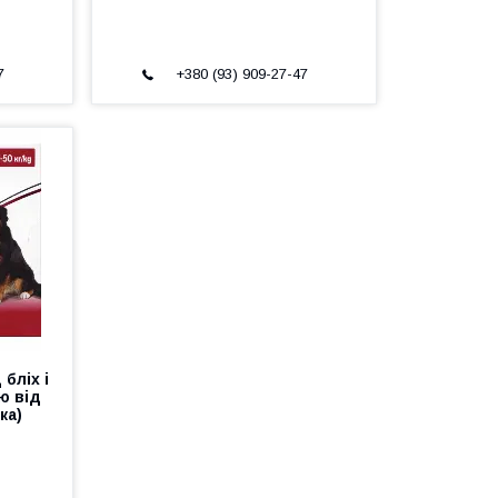
7
+380 (93) 909-27-47
бліх і
ю від
ка)