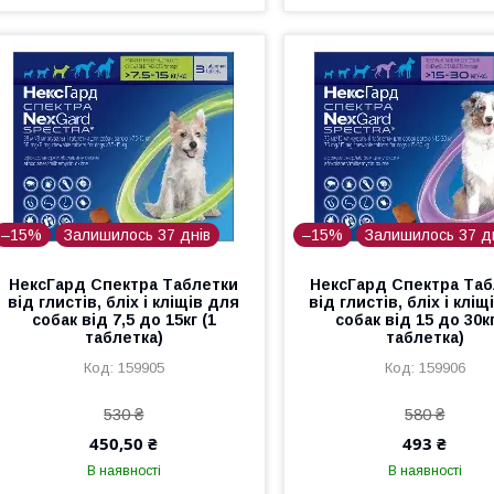
–15%
Залишилось 37 днів
–15%
Залишилось 37 д
НексГард Спектра Таблетки
НексГард Спектра Таб
від глистів, бліх і кліщів для
від глистів, бліх і клі
собак від 7,5 до 15кг (1
собак від 15 до 30кг
таблетка)
таблетка)
159905
159906
530 ₴
580 ₴
450,50 ₴
493 ₴
В наявності
В наявності