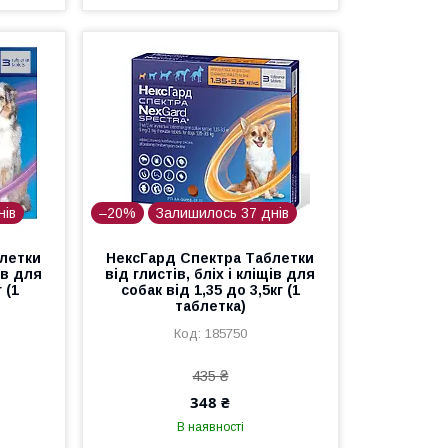
нів
–20%
Залишилось 37 днів
летки
НексГард Спектра Таблетки
щів для
від глистів, бліх і кліщів для
 (1
собак від 1,35 до 3,5кг (1
таблетка)
185750
435 ₴
348 ₴
В наявності