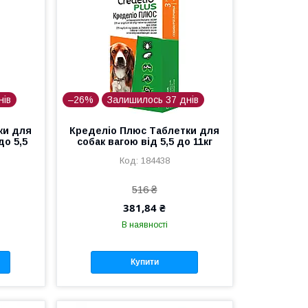
нів
–26%
Залишилось 37 днів
ки для
Кределіо Плюс Таблетки для
до 5,5
собак вагою від 5,5 до 11кг
184438
516 ₴
381,84 ₴
В наявності
Купити