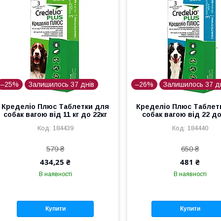
–25%
Залишилось 37 днів
–26%
Залишилось 37 д
Кределіо Плюс Таблетки для
Кределіо Плюс Таблет
собак вагою від 11 кг до 22кг
собак вагою від 22 до
184439
184440
579 ₴
650 ₴
434,25 ₴
481 ₴
В наявності
В наявності
Купити
Купити