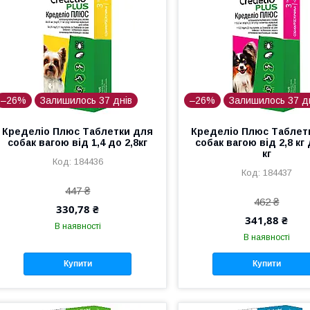
–26%
Залишилось 37 днів
–26%
Залишилось 37 д
Кределіо Плюс Таблетки для
Кределіо Плюс Таблет
собак вагою від 1,4 до 2,8кг
собак вагою від 2,8 кг 
кг
184436
184437
447 ₴
462 ₴
330,78 ₴
341,88 ₴
В наявності
В наявності
Купити
Купити