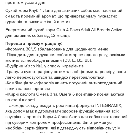
протягом усього дня.
Сухий корм Клуб 4 Лапи для активних собак має насичений
смак та приємний аромат, що привертає увагу пухнастих
гурманів та викликає їхній апетит.
Енергетичний сухий корм Club 4 Paws Adult All Breeds Active
для активних собак від 12 місяців
Переваги преміум-раціону:
-Формула 30/15 збалансована для щоденного меню.
-Підходить для годування собак старше одного року, оскільки
містить всі необхідні вітаміни (D3, E, B1, B5).
-Відбірне м'ясо №1 у списку інгредієнтів.
-Гранули сухого раціону оптимальної форми та розміру, вони
легко пережовуються та швидко перетравлюються.
-Комбінація токоферолів чинить потужний антиоксидантний
вплив на весь організм.
-Жирні кислоти Омега 3 та Омега 6 позитивно позначаються
на стані шерсті.
-Також до складу входить рослинна формула INTEGRAMIX,
яка допомагає підтримувати здорове функціонування всіх
внутрішніх органів. Корм 4 Лапи Актив для собак виготовлений
під суворим контролем професіоналів. Він отримав усі
необхідні сертифікати, які підтверджують відповідність усім