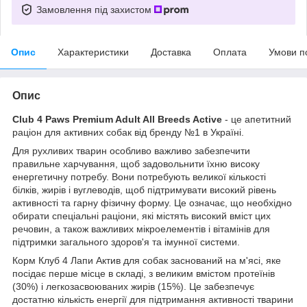
Замовлення під захистом
Опис
Характеристики
Доставка
Оплата
Умови п
Опис
Club 4 Paws Premium Adult All Breeds Active
- це апетитний
раціон для активних собак від бренду №1 в Україні.
Для рухливих тварин особливо важливо забезпечити
правильне харчування, щоб задовольнити їхню високу
енергетичну потребу. Вони потребують великої кількості
білків, жирів і вуглеводів, щоб підтримувати високий рівень
активності та гарну фізичну форму. Це означає, що необхідно
обирати спеціальні раціони, які містять високий вміст цих
речовин, а також важливих мікроелементів і вітамінів для
підтримки загального здоров'я та імунної системи.
Корм Клуб 4 Лапи Актив для собак заснований на м'ясі, яке
посідає перше місце в складі, з великим вмістом протеїнів
(30%) і легкозасвоюваних жирів (15%). Це забезпечує
достатню кількість енергії для підтримання активності тварини