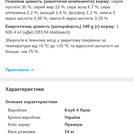
Поживна цінність (аналітичні компоненти) корму:
сирий
протеїн 30 %, сирий жир 15 %, сира зола 6,7 %, сира
клітковина 2,2 %, кальцій 1,4 %, фосфор 1,1 %, омега-3
жирні кислоти 0,36 %, омега-6 жирні кислоти 3,28 %.
Енергетична цінність (калорійність) 100 g (г) корму:
1
606,4 kJ (кДж) (383,94 kkal(ккал)).
Зберігати в темному місці у закритому пакуванні за
температури від +5 ºС до +25 ºС та відносної вологості не
більше, ніж 75 %.
Приховати
Характеристики
Основні характеристики
Виробник
Клуб 4 Лапи
Країна виробник
Україна
Клас корму
Преміум
Вага упаковки
14 кг