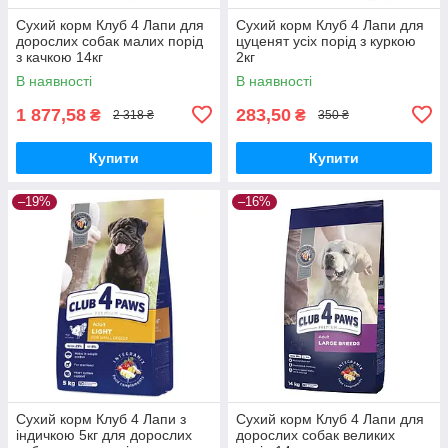
Сухий корм Клуб 4 Лапи для
Сухий корм Клуб 4 Лапи для
дорослих собак малих порід
цуценят усіх порід з куркою
з качкою 14кг
2кг
В наявності
В наявності
1 877,58
283,50
₴
₴
2 318 ₴
350 ₴
Купити
Купити
–19%
–16%
Сухий корм Клуб 4 Лапи з
Сухий корм Клуб 4 Лапи для
індичкою 5кг для дорослих
дорослих собак великих