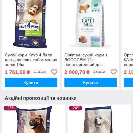
Сухий корм Клуб 4 Лапи
Optimeal сухий корм з
Opti
для дорослих собак малих
ЛОСОСЕМ 12кг
КАЧ
порід 14кг
гіпоалергенний для
доро
дорослих собак середніх
порі
1 761,68
2 000,70
2 1
₴
₴
2 318 ₴
3 510 ₴
та великих порід
Купити
Купити
Акційні пропозиції та новинки
–25%
–24%