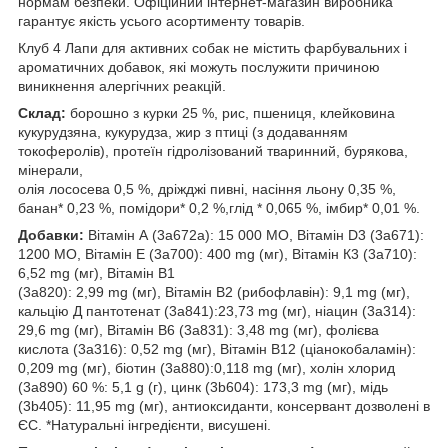
нормам безпеки. Офіційний інтернет-магазин виробника
гарантує якість усього асортименту товарів.
Клуб 4 Лапи для активних собак не містить фарбувальних і
ароматичних добавок, які можуть послужити причиною
виникнення алергічних реакцій.
Склад:
борошно з курки 25 %, рис, пшениця, клейковина
кукурудзяна, кукурудза, жир з птиці (з додаванням
токоферолів), протеїн гідролізований тваринний, бурякова,
мінерали,
олія лососева 0,5 %, дріжджі пивні, насіння льону 0,35 %,
банан* 0,23 %, помідори* 0,2 %,глід * 0,065 %, імбир* 0,01 %.
Добавки:
Вітамін А (3а672а): 15 000 МО, Вітамін D3 (3а671):
1200 МО, Вітамін Е (3а700): 400 mg (мг), Вітамін К3 (3а710):
6,52 mg (мг), Вітамін В1
(3а820): 2,99 mg (мг), Вітамін В2 (рибофлавін): 9,1 mg (мг),
кальцію Д пантотенат (3а841):23,73 mg (мг), ніацин (3а314):
29,6 mg (мг), Вітамін В6 (3а831): 3,48 mg (мг), фолієва
кислота (3а316): 0,52 mg (мг), Вітамін В12 (ціанокобаламін):
0,209 mg (мг), біотин (3а880):0,118 mg (мг), холін хлорид
(3а890) 60 %: 5,1 g (г), цинк (3b604): 173,3 mg (мг), мідь
(3b405): 11,95 mg (мг), антиоксиданти, консервант дозволені в
ЄС. *Натуральні інгредієнти, висушені.