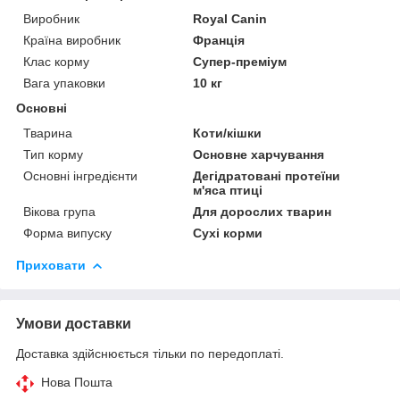
Виробник
Royal Canin
Країна виробник
Франція
Клас корму
Супер-преміум
Вага упаковки
10 кг
Основні
Тварина
Коти/кішки
Тип корму
Основне харчування
Основні інгредієнти
Дегідратовані протеїни
м'яса птиці
Вікова група
Для дорослих тварин
Форма випуску
Сухі корми
Приховати
Умови доставки
Доставка здійснюється тільки по передоплаті.
Нова Пошта