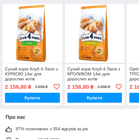
Сухий корм Клуб 4 Лапи з
Сухий корм Клуб 4 Лапи з
Opti
КУРКОЮ 14кг для
КРОЛИКОМ 14кг для
ТРІ
дорослих котів
дорослих котів
доро
2 156,80
2 156,80
2 1
₴
₴
2 696 ₴
2 696 ₴
Купити
Купити
Про нас
97% позитивних з 354 відгуків за рік