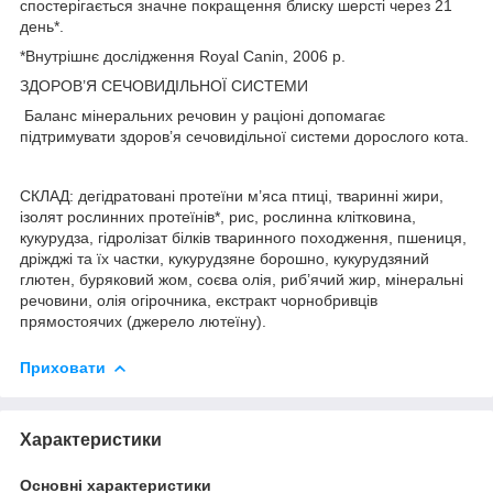
спостерігається значне покращення блиску шерсті через 21
день*.
*Внутрішнє дослідження Royal Canin, 2006 р.
ЗДОРОВ’Я СЕЧОВИДІЛЬНОЇ СИСТЕМИ
Баланс мінеральних речовин у раціоні допомагає
підтримувати здоров’я сечовидільної системи дорослого кота.
СКЛАД: дегідратовані протеїни м’яса птиці, тваринні жири,
ізолят рослинних протеїнів*, рис, рослинна клітковина,
кукурудза, гідролізат білків тваринного походження, пшениця,
дріжджі та їх частки, кукурудзяне борошно, кукурудзяний
глютен, буряковий жом, соєва олія, риб’ячий жир, мінеральні
речовини, олія огірочника, екстракт чорнобривців
прямостоячих (джерело лютеїну).
Приховати
Характеристики
Основні характеристики