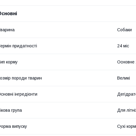
Основні
варина
Собаки
ермін придатності
24 міс
ип корму
Основне 
озмір породи тварин
Великі
сновні інгредієнти
Дегідрато
ікова група
Для літні
орма випуску
Сухі кор