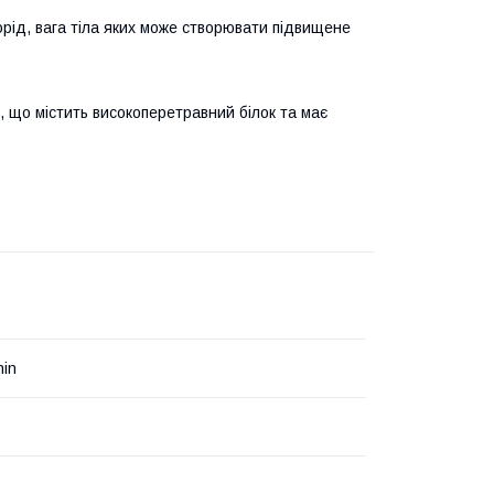
порід, вага тіла яких може створювати підвищене
 що містить високоперетравний білок та має
nin