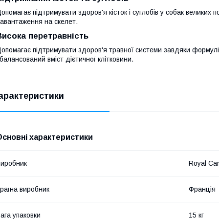
опомагає підтримувати здоров'я кісток і суглобів у собак великих 
авантаження на скелет.
Висока перетравність
опомагає підтримувати здоров'я травної системи завдяки формулі,
балансований вміст дієтичної клітковини.
арактеристики
Основні характеристики
иробник
Royal Ca
раїна виробник
Франція
ага упаковки
15 кг