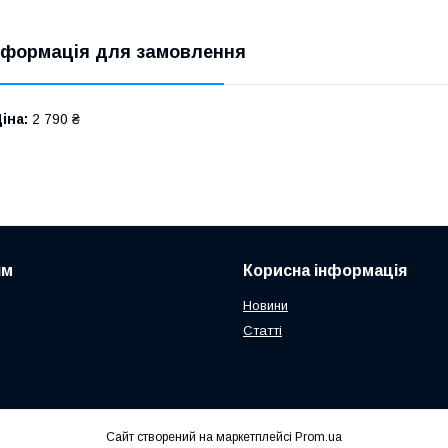
нформація для замовлення
іна:
2 790 ₴
ям
Корисна інформація
Новини
Статті
Сайт створений на маркетплейсі
Prom.ua