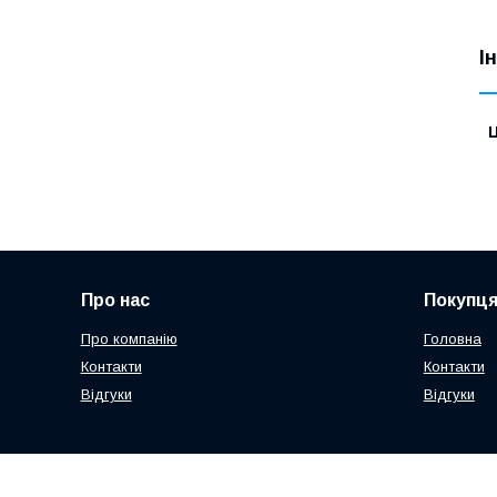
І
Ц
Про нас
Покупц
Про компанію
Головна
Контакти
Контакти
Відгуки
Відгуки