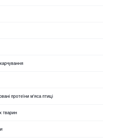
харчування
вані протеїни м'яса птиці
х тварин
ми