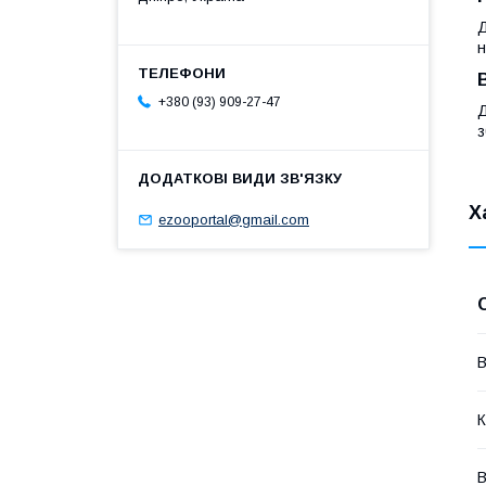
Д
н
+380 (93) 909-27-47
Д
з
Х
ezooportal@gmail.com
В
К
В