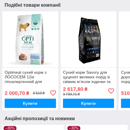
Подібні товари компанії
Optimeal сухий корм з
Сухий корм Savory для
Сухи
ЛОСОСЕМ 12кг
цуценят великих порід зі
доро
гіпоалергенний для
свіжим м’ясом індички та
порі
дорослих собак середніх
курки 12кг
та я
2 617,80
₴
та великих порід
2 000,70
510
₴
3 510 ₴
3 739,71 ₴
Купити
Купити
Акційні пропозиції та новинки
–30%
–30%