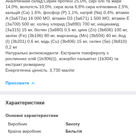
Аналітичний склад:Сирий протеїн 25,0%, сирі олії та жири
14,0%, вологість 10,0%, сира зола 6,8% сира клітковина 2,5%,
кальцій (Ca) 1,6%, фосфор (P) 1,1%, натрій (Na) 0,4%, вітамін
А (3a672a) 16 000 МО, вітамін D3 (3a671) 1.500 МО, вітамін Е
(3a700) 500 мг, холіну хлорид (3a890) 700 мг, ніацинамід
(3a315) 15 мг, біотин (3a880) 0,5 мг, цинк (Zn) (3b606) 100 мг,
залізо (Fe) (3b106) 80 мг, марганець (Mn) (3b504) 40 мг, йод
(I) (3b201) 0,6 мг, мідь (Cu) (3b406) 15 мг, селен (Se) (3b810)
0,2 мг
Натуральні антиоксиданти: Екстракти токоферолу з
рослинних олій (1b306(i)), аскорбіл пальмітат (1b304) та
екстракт розмарину
Енергетична цінність: 3,730 ккал/кг
Приховати
Характеристики
Основні характеристики
Виробник
Savory
Країна виробник
Бельгія