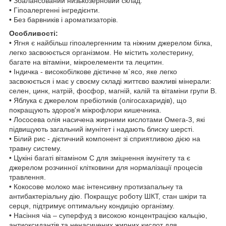
• Збалансований низькозерновий склад.
• Гіпоалергенні інгредієнти.
• Без барвників і ароматизаторів.
Особливості:
• Ягня є найбільш гіпоалергенним та ніжним джерелом білка,
легко засвоюється організмом. Не містить холестерину,
багате на вітаміни, мікроелементи та лецитин.
• Індичка - високобілкове дієтичне м`ясо, яке легко
засвоюється і має у своєму складі життєво важливі мінерали:
селен, цинк, натрій, фосфор, магній, калій та вітаміни групи B.
• Яблука є джерелом пребіотиків (олігосахаридів), що
покращують здоров'я мікрофлори кишечника.
• Лососева олія насичена жирними кислотами Омега-3, які
підвищують загальний імунітет і надають блиску шерсті.
• Білий рис - дієтичний компонент зі сприятливою дією на
травну систему.
• Цукіні багаті вітаміном С для зміцнення імунітету та є
джерелом розчинної клітковини для нормалізації процесів
травлення.
• Кокосове молоко має інтенсивну протизапальну та
антибактеріальну дію. Покращує роботу ШКТ, стан шкіри та
серця, підтримує оптимальну кондицію організму.
• Насіння чіа – суперфуд з високою концентрацією кальцію,
антиоксидантів та ненасичених жирних кислот для