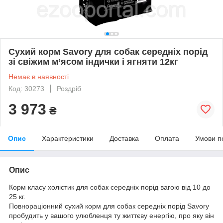
Сухий корм Savory для собак середніх порід
зі свіжим м’ясом індички і ягняти 12кг
Немає в наявності
Код: 30273
Роздріб
3 973
₴
Опис
Характеристики
Доставка
Оплата
Умови п
Опис
Корм класу холістик для собак середніх порід вагою від 10 до
25 кг.
Повнораціонний сухий корм для собак середніх порід Savory
пробудить у вашого улюбленця ту життєву енергію, про яку він