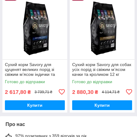
Сухий корм Savory для
Сухий корм Savory для собак
цуценят великих порід зі
усіх порід зі свіжим м’ясом
свіжим м’ясом індички та
качки та кроликом 12 кг
курки 12кг
Готово до відправки
Готово до відправки
2 617,80
2 880,30
₴
₴
3 739,71 ₴
4 114,71 ₴
Купити
Купити
Про нас
97% позитивних з 359 відгуків за рік