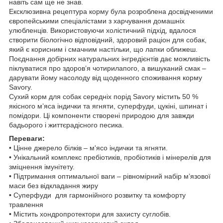
навіть сам ще не знав.
Ексклюзивна рецептура корму була розроблена досвідченими
європейськими спеціалістами з харчування домашніх
улюбленців. Використовуючи холістичний підхід, вдалося
створити біологічно відповідний, здоровий раціон для собак,
який є корисним і смачним настільки, що лапки оближеш.
Поєднання добірних натуральних інгредієнтів дає можливість
піклуватися про здоров’я чотирилапого, а вишуканий смак –
дарувати йому насолоду від щоденного споживання корму
Savory.
Сухий корм для собак середніх порід Savory містить 50 %
якісного м’яса індички та ягняти, суперфуди, цукіні, шпинат і
помідори. Ці компоненти створені природою для завжди
бадьорого і життєрадісного песика.
Переваги:
• Цінне джерело білків – м'ясо індички та ягняти.
• Унікальний комплекс пребіотиків, пробіотиків і мінерелів для
зміцнення імунітету.
• Підтримання оптимальної ваги – рівномірний набір м’язової
маси без відкладання жиру
• Суперфуди для гармонійного розвитку та комфорту
травлення
• Містить хондропротектори для захисту суглобів.