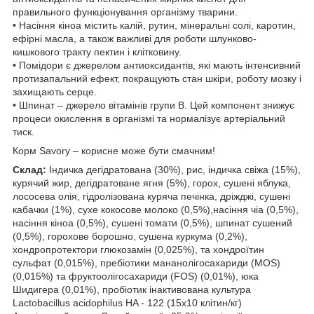
правильного функціонування організму тварини.
• Насіння кіноа містить калій, рутин, мінеральні солі, каротин,
ефірні масла, а також важливі для роботи шлунково-
кишкового тракту пектин і клітковину.
• Помідори є джерелом антиоксидантів, які мають інтенсивний
протизапальний ефект, покращують стан шкіри, роботу мозку і
захищають серце.
• Шпинат – джерело вітамінів групи В. Цей компонент знижує
процеси окислення в організмі та нормалізує артеріальний
тиск.
Корм Savory – корисне може бути смачним!
Склад:
Індичка дегідратована (30%), рис, індичка свіжа (15%),
курячий жир, дегідратоване ягня (5%), горох, сушені яблука,
лососева олія, гідролізована куряча печінка, дріжджі, сушені
кабачки (1%), сухе кокосове молоко (0,5%),насіння чіа (0,5%),
насіння кіноа (0,5%), сушені томати (0,5%), шпинат сушений
(0,5%), горохове борошно, сушена куркума (0,2%),
хондропротектори глюкозамін (0,025%), та хондроїтин
сульфат (0,015%), пребіотики мананолігосахариди (MOS)
(0,015%) та фруктоолігосахариди (FOS) (0,01%), юка
Шидигера (0,01%), пробіотик інактивована культура
Lactobacillus acidophilus HA - 122 (15х10 клітин/кг)