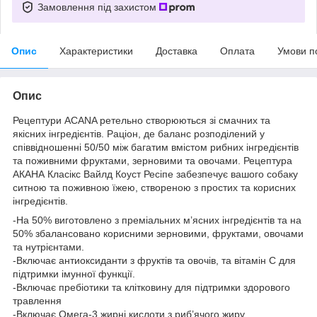
Замовлення під захистом
Опис
Характеристики
Доставка
Оплата
Умови п
Опис
Рецептури ACANA ретельно створюються зі смачних та
якісних інгредієнтів. Раціон, де баланс розподілений у
співвідношенні 50/50 між багатим вмістом рибних інгредієнтів
та поживними фруктами, зерновими та овочами. Рецептура
АКАНА Класікс Вайлд Коуст Ресіпе забезпечує вашого собаку
ситною та поживною їжею, створеною з простих та корисних
інгредієнтів.
-На 50% виготовлено з преміальних м’ясних інгредієнтів та на
50% збалансовано корисними зерновими, фруктами, овочами
та нутрієнтами.
-Включає антиоксиданти з фруктів та овочів, та вітамін С для
підтримки імунної функції.
-Включає пребіотики та клітковину для підтримки здорового
травлення
-Включає Омега-3 жирні кислоти з риб’ячого жиру