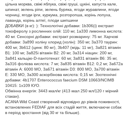
цільна морква, свіжі яблука, свіжі груші, цукіні, капуста кале,
шпинат, зелень ріпи, зелень буряка, ягоди журавлини, ягоди
чорниці, ягоди ірги, куркума, розторопша, корінь лопуха,
лаванда, корінь алтеї, плоди шипшини
ДОБАВКИ (в кг): ): Технологічні добавки: 1b306(i) екстракт
токоферолу з рослинних олій: 110 мг, 1a330 лимонна кислота:
40 мг. Сенсорні добавки: екстракт розмарину: 75 мг. Харчові
добавки: 3a890 холіну хлорид (холін): 350 мг, 3a370 таурин:
400 мг, 3b612 (цинк: 80 мг), 3b407 (мідь: 11 мг), 3a821 вітамін
В1: 100 мг, 3a825i вітамін В2: 20 мг, 3a314 ніацин: 200 мг,
3a841 кальцію-D-пантотенат: 60 мг, 3a831 вітамін В6: 35 мг,
3a316 фолієва кислота: 7 мг, 3a835 вітамін В12: 0,2 мг, 3a672a
вітамін А: 6000 МО, 3a671 вітамін D3: 800 МО, 3a700 вітамін
Е: 330 МО, 3а300 аскорбінова кислота: 0,15 мг. Зоотехнічні
добавки: 4b1707 Enterococcus faecium DSM 10663/NCIMB
10415: 1x109 КУО.
Обмінна енергія: 3443 ккал/кг (413 ккал 250 мл/120 г мірний
стакан).
ACANA Wild Coast створений відповідно до рівнів поживності,
встановлених FEDIAF для всіх стадій життя, включаючи собак
в період зростання (від 30 кг та більше).