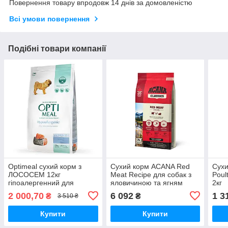
Повернення товару впродовж 14 днів за домовленістю
Всі умови повернення
Подібні товари компанії
Optimeal сухий корм з
Сухий корм ACANA Red
Сухи
ЛОСОСЕМ 12кг
Meat Recipе для собак з
Poul
гіпоалергенний для
яловичиною та ягням
2кг
дорослих собак середніх
14.5кг
2 000,70
6 092
1 3
₴
₴
3 510 ₴
та великих порід
Купити
Купити