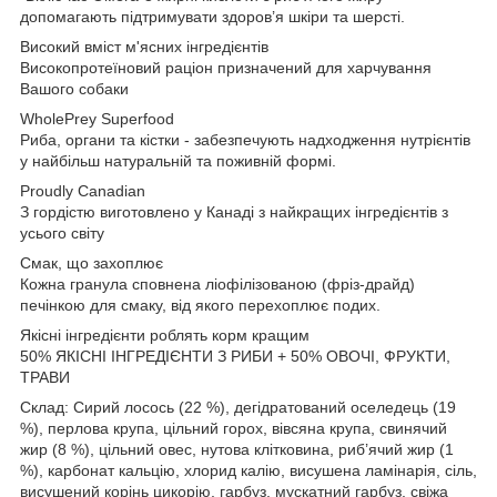
допомагають підтримувати здоров’я шкіри та шерсті.
Високий вміст м'ясних інгредієнтів
Високопротеїновий раціон призначений для харчування
Вашого собаки
WholePrey Superfood
Риба, органи та кістки - забезпечують надходження нутрієнтів
у найбільш натуральній та поживній формі.
Proudly Canadian
З гордістю виготовлено у Канаді з найкращих інгредієнтів з
усього світу
Смак, що захоплює
Кожна гранула сповнена ліофілізованою (фріз-драйд)
печінкою для смаку, від якого перехоплює подих.
Якісні інгредієнти роблять корм кращим
50% ЯКІСНІ ІНГРЕДІЄНТИ З РИБИ + 50% ОВОЧІ, ФРУКТИ,
ТРАВИ
Склад: Сирий лосось (22 %), дегідратований оселедець (19
%), перлова крупа, цільний горох, вівсяна крупа, свинячий
жир (8 %), цільний овес, нутова клітковина, риб’ячий жир (1
%), карбонат кальцію, хлорид калію, висушена ламінарія, сіль,
висушений корінь цикорію, гарбуз, мускатний гарбуз, свіжа