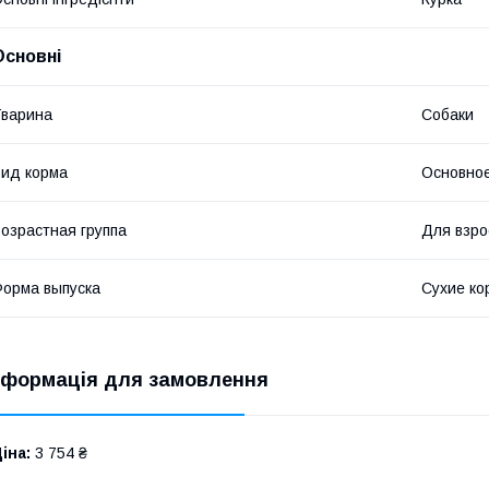
Основні
варина
Собаки
ид корма
Основное
озрастная группа
Для взро
орма выпуска
Сухие ко
нформація для замовлення
іна:
3 754 ₴