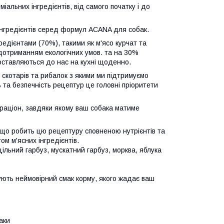
льних інгредієнтів, від самого початку і до
 інгредієнтів серед формул ACANA для собак.
редієнтами (70%), такими як м'ясо курчат та
дотриманням екологічних умов. та на 30%
доставляються до нас на кухні щоденно.
 скотарів та рибалок з якими ми підтримуємо
 та безпечність рецептур це головні пріоритети
 раціон, завдяки якому ваш собака матиме
, що робить цю рецептуру сповненою нутрієнтів та
ом м'ясних інгредієнтів.
 цільний гарбуз, мускатний гарбуз, морква, яблука
чують неймовірний смак корму, якого жадає ваш
аки