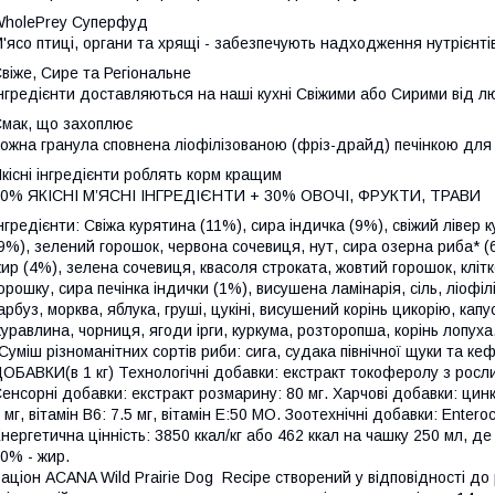
holePrey Суперфуд
'ясо птиці, органи та хрящі - забезпечують надходження нутрієнті
віже, Сире та Регіональне
нгредієнти доставляються на наші кухні Свіжими або Сирими від л
мак, що захоплює
ожна гранула сповнена ліофілізованою (фріз-драйд) печінкою для 
кісні інгредієнти роблять корм кращим
0% ЯКІСНІ М’ЯСНІ ІНГРЕДІЄНТИ + 30% ОВОЧІ, ФРУКТИ, ТРАВИ
нгредієнти: Свіжа курятина (11%), сира індичка (9%), свіжий лівер 
9%), зелений горошок, червона сочевиця, нут, сира озерна риба* (
ир (4%), зелена сочевиця, квасоля строката, жовтий горошок, клітк
орошку, сира печінка індички (1%), висушена ламінарія, сіль, ліофіл
арбуз, морква, яблука, груші, цукіні, висушений корінь цикорію, кап
уравлина, чорниця, ягоди ірги, куркума, розторопша, корінь лопуха
Суміш різноманітних сортів риби: сига, судака північної щуки та ке
ОБАВКИ(в 1 кг) Технологічні добавки: екстракт токоферолу з рослин
енсорні добавки: екстракт розмарину: 80 мг. Харчові добавки: цинк: 1
 мг, вітамін B6: 7.5 мг, вітамін E:50 МО. Зоотехнічні добавки: Ente
нергетична цінність: 3850 ккал/кг або 462 ккал на чашку 250 мл, д
0% - жир.
аціон ACANA Wild Prairie Dog Recipe створений у відповідності до