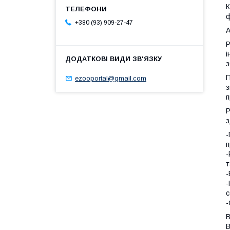
К
ф
+380 (93) 909-27-47
A
Р
і
з
П
ezooportal@gmail.com
з
п
Р
з
-
п
-
т
-
-
с
-
В
В