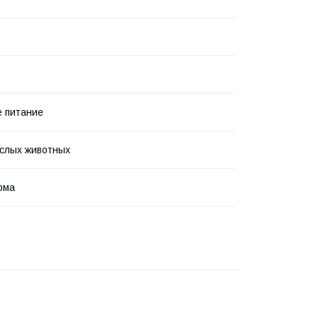
 питание
слых животных
рма