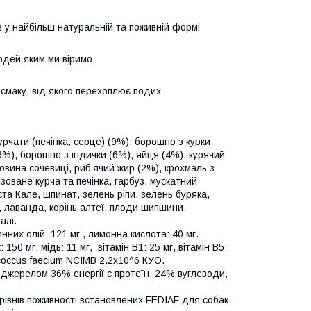
в у найбільш натуральній та поживній формі
юдей яким ми віримо.
смаку, від якого перехоплює подих
курчати (печінка, серце) (9%), борошно з курки
6%), борошно з індички (6%), яйця (4%), курячий
овина сочевиці, риб’ячий жир (2%), крохмаль з
ізоване курча та печінка, гарбуз, мускатний
уста Кале, шпинат, зелень ріпи, зелень буряка,
, лаванда, корінь алтеї, плоди шипшини.
фалі.
них олій: 121 мг , лимонна кислота: 40 мг.
50 мг, мідь: 11 мг, вітамін B1: 25 мг, вітамін B5:
rococcus faecium NCIMB 2.2x10^6 КУО.
е джерелом 36% енергії є протеїн, 24% вуглеводи,
 рівнів поживності встановлених FEDIAF для собак