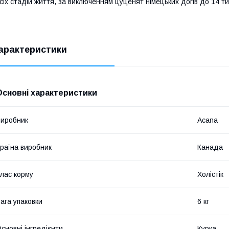
сіх стадій життя, за виключенням цуценят німецьких догів до 14 ти
арактеристики
Основні характеристики
иробник
Acana
раїна виробник
Канада
лас корму
Холістік
ага упаковки
6 кг
сновні інгредієнти
Курка