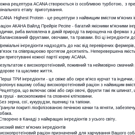
ожна рецептура ACANA створюється із особливою турботою, з преміа
інального етапу приготування.
CANA Highest Protein - це рецептури з найвищим вмістом м'ясних
аціон АКАНА Вайлд Прейріе Ресіпе - багатий якісними м'ясними інг
ндички, риба виловлена в дикій природі та вирощена на фермах з 
балансований фруктами, овочами, та травами. Всі ці інгредієнти 
реміальні інгредієнти надходять до нас від перевірених фермерів,
в'язок та співпрацюємо протягом десятиліть. Неперевершена якість
ри приготуванні кожної партії корму ACANA.
езультатом є високопротеїновий, поживний та неймовірно смачний
дорове та щасливе життя.
Перші ТРИ інгредієнти - це свіже або сире м'ясо курчат та індички
ропонує вашому собаці високопротеїновий раціон з найвищим вміст
Рецептура, що включає свіжі або сирі овочі, фрукти такі як шпинат,
а груші - високопоживні та сповнені клітковини.
Без зерна, сої, кукурудзи, пшениці та тапіоки.
Гранули покриті ліофілізованою печінкою качки та ягняти, забезпе
обака.
Створено в Канаді з найкращих інгредієнтів з усього світу.
исокий вміст м'ясних інгредієнтів
исокопротеїновий раціон призначений для харчування Вашого соб