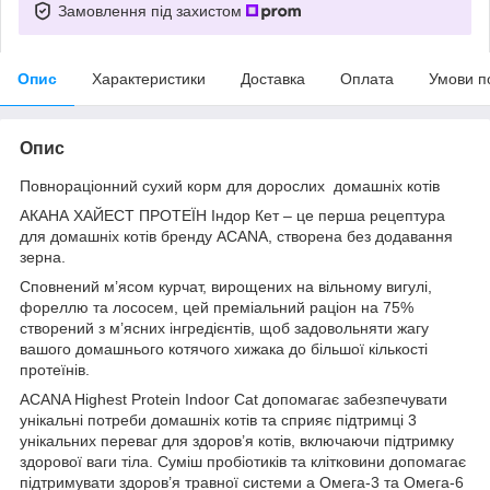
Замовлення під захистом
Опис
Характеристики
Доставка
Оплата
Умови п
Опис
Повнораціонний сухий корм для дорослих домашніх котів
АКАНА ХАЙЕСТ ПРОТЕЇН Iндор Кет – це перша рецептура
для домашніх котів бренду ACANA, створена без додавання
зерна.
Сповнений м’ясом курчат, вирощених на вільному вигулі,
фореллю та лососем, цей преміальний раціон на 75%
створений з м’ясних інгредієнтів, щоб задовольняти жагу
вашого домашнього котячого хижака до більшої кількості
протеїнів.
ACANA Highest Protein Indoor Cat допомагає забезпечувати
унікальні потреби домашніх котів та сприяє підтримці 3
унікальних переваг для здоров’я котів, включаючи підтримку
здорової ваги тіла. Суміш пробіотиків та клітковини допомагає
підтримувати здоров’я травної системи а Омега-3 та Омега-6