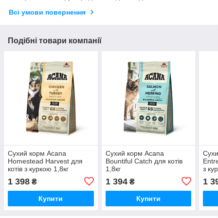
Всі умови повернення
Подібні товари компанії
Сухий корм Acana
Сухий корм Acana
Сухи
Homestead Harvest для
Bountiful Catch для котів
Entr
котів з куркою 1,8кг
1,8кг
з ку
1 398
1 394
1 3
₴
₴
Купити
Купити