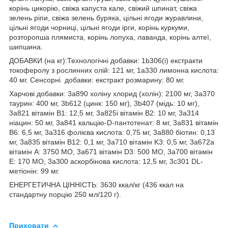
корінь цикорію, свіжа капуста кале, свіжий шпинат, свіжа
зелень ріпи, свіжа зелень буряка, цільні ягоди журавлини,
цільні ягоди чорниці, цільні ягоди ірги, корінь куркуми,
розторопша плямиста, корінь лопуха, лаванда, корінь алтеї,
шипшина.
ДОБАВКИ (на кг):Технологічні добавки: 1b306(i) екстракти
токоферолу з рослинних олій: 121 мг, 1a330 лимонна кислота:
40 мг. Сенсорні добавки: екстракт розмарину: 80 мг.
Харчові добавки: 3a890 холіну хлорид (холін): 2100 мг, 3a370
таурин: 400 мг, 3b612 (цинк: 150 мг), 3b407 (мідь: 10 мг),
3a821 вітамін B1: 12,5 мг, 3a825i вітамін B2: 10 мг, 3a314
ніацин: 50 мг, 3a841 кальцію-D-пантотенат: 8 мг, 3a831 вітамін
В6: 6,5 мг, 3a316 фолієва кислота: 0,75 мг, 3а880 біотин: 0,13
мг, 3a835 вітамін B12: 0,1 мг, 3a710 вітамін K3: 0,5 мг, 3a672a
вітамін А: 3750 МО, 3a671 вітамін D3: 500 МО, 3a700 вітамін
Е: 170 МО, 3а300 аскорбінова кислота: 12,5 мг, 3c301 DL-
метіонін: 99 мг.
ЕНЕРГЕТИЧНА ЦІННІСТЬ: 3630 ккал/кг (436 ккал на
стандартну порцію 250 мл/120 г).
Приховати