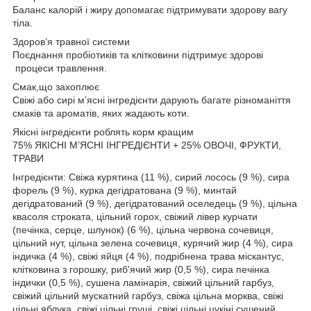
Баланс калорій і жиру допомагає підтримувати здорову вагу
тіла.
Здоров’я травної системи
Поєднання пробіотиків та клітковини підтримує здорові
процеси травлення.
Смак,що захоплює
Свіжі або сирі м’ясні інгредієнти дарують багате різноманіття
смаків та ароматів, яких жадають коти.
Якісні інгредієнти роблять корм кращим
75% ЯКІСНІ М’ЯСНІ ІНГРЕДІЄНТИ + 25% ОВОЧІ, ФРУКТИ,
ТРАВИ
Інгредієнти: Свіжа курятина (11 %), сирий лосось (9 %), сира
форель (9 %), курка дегідратована (9 %), минтай
дегідратований (9 %), дегідратований оселедець (9 %), цільна
квасоля строката, цільний горох, свіжий лівер курчати
(печінка, серце, шлунок) (6 %), цільна червона сочевиця,
цільний нут, цільна зелена сочевиця, курячий жир (4 %), сира
індичка (4 %), свіжі яйця (4 %), подрібнена трава міскантус,
клітковина з горошку, риб'ячий жир (0,5 %), сира печінка
індички (0,5 %), сушена ламінарія, свіжий цільний гарбуз,
свіжий цільний мускатний гарбуз, свіжа цільна морква, свіжі
цільні яблука, свіжі цільні груші, свіжі цільні цукіні сушений