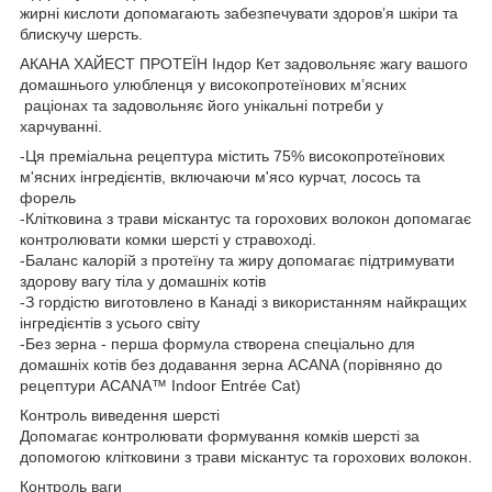
жирні кислоти допомагають забезпечувати здоров’я шкіри та
блискучу шерсть.
АКАНА ХАЙЕСТ ПРОТЕЇН Iндор Кет задовольняє жагу вашого
домашнього улюбленця у високопротеїнових м’ясних
раціонах та задовольняє його унікальні потреби у
харчуванні.
-Ця преміальна рецептура містить 75% високопротеїнових
м'ясних інгредієнтів, включаючи м'ясо курчат, лосось та
форель
-Клітковина з трави міскантус та горохових волокон допомагає
контролювати комки шерсті у стравоході.
-Баланс калорій з протеїну та жиру допомагає підтримувати
здорову вагу тіла у домашніх котів
-З гордістю виготовлено в Канаді з використанням найкращих
інгредієнтів з усього світу
-Без зерна - перша формула створена спеціально для
домашніх котів без додавання зерна AСANA (порівняно до
рецептури ACANA™ Indoor Entrée Cat)
Контроль виведення шерсті
Допомагає контролювати формування комків шерсті за
допомогою клітковини з трави міскантус та горохових волокон.
Контроль ваги