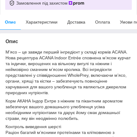
Замовлення під захистом
Опис
Характеристики
Доставка
Оплата
Умови п
Опис
М’ясо – це завжди перший інгредієнт у складі кормів ACANA.
Нова рецептура ACANA Indoor Entrée сповнена м’ясом курчат
та індички, вирощених на вільному вигулі та ніжним і
неймовірно смачним м’ясом кролика. Всі інгредієнти
представлені у співвідношенні WholePrey, включаючи м’ясо,
органи, хрящі та кістки – забезпечують повноцінне
харчування для вашого улюбленця та являються джерелом
природних нутрієнтів.
Корм АКАНА Індор Ентре з ніжним та пікантним ароматом
забезпечує вашого домашнього улюбленця усіма
необхідними нутрієнтами та дарує йому смак домашньої
страви, яку він неодмінно полюбить.
Контроль виведення шерсті
Раціон багатий м’ясними протеїнами та клітковиною з