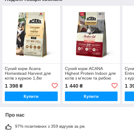
Сухий корм Acana
Сухий корм ACANA
Сухи
Homestead Harvest для
Highest Protein Indoor для
Entr
котів з куркою 1,8кг
котів з м'ясом та рибою
з ку
1.8кг
1 398
1 440
1 3
₴
₴
Купити
Купити
Про нас
97% позитивних з 359 відгуків за рік