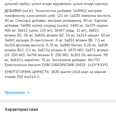
цільний гарбуз, цільні ягоди журавлини, цільні ягоди чорниці.
ДОБАВКИ (на кг): Технологічні добавки: 1b306(i) екстракт
токоферолу з рослинних олій: 121 мг, 1a330 лимонна кислота:
40 мг. Сенсорні добавки: екстракт розмарину: 80 мг. Харчові
добавки: 3a890 холіну хлорид (холін): 1400 мг, 3a370 таурин:
400 мг, 3b612 (цинк: 120 мг), 3b407 (мідь: 11 мг), 3a821
вітамін В1: 25 мг, 3a825i вітамін В2: 10 мг, 3a314 ніацин: 50 мг,
3a841 кальцію-D-пантотенат: 8 мг, 3a831 вітамін В6: 7,5 мг,
3a316 фолієва кислота: 0,75 мг, 3a880 біотин: 0,25 мг, 3a835
вітамін В12: 0,1 мг, 3a672a вітамін А: 1875 МО, 3a671 вітамін
D3: 250 МО, 3a700 вітамін Е: 205 МО, 3c301 DL-метіонін: 99
мг, 3a910 L-карнітин: 75 мг. Зоотехнічні добавки: 4b1707
Enterococcus faecium DSM 10663/NCIMB 10415: 1x10^9 КУО.
ЕНЕРГЕТИЧНА ЦІННІСТЬ: 3630 ккал/кг (414 ккал на мірний
стакан 250 мл/114 г).
Приховати
Характеристики