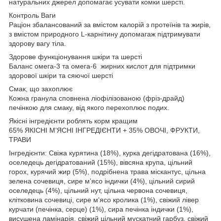
натуральних джерел допомагає усувати комки шерсті.
Контроль Ваги
Раціон збалансований за вмістом калорій з протеїнів та жирів,
з вмістом природного L-карнітину допомагаж підтримувати
здорову вагу тіла.
Здорове функціонування шкіри та шерсті
Баланс омега-3 та омега-6 жирних кислот для підтримки
здорової шкіри та сяючої шерсті
Смак, що захоплює
Кожна гранула сповнена ліофілізованою (фріз-драйд)
печінкою для смаку, від якого перехоплює подих.
Якісні інгредієнти роблять корм кращим
65% ЯКІСНІ М’ЯСНІ ІНГРЕДІЄНТИ + 35% ОВОЧІ, ФРУКТИ,
ТРАВИ
Інгредієнти: Свіжа курятина (18%), курка дегідратована (16%),
оселедець дегідратований (15%), вівсяна крупа, цільний
горох, курячий жир (5%), подрібнена трава міскантус, цільна
зелена сочевиця, сире м’ясо індички (4%), цільний сирий
оселедець (4%), цільний нут, цільна червона сочевиця,
клітковина сочевиці, сире м'ясо кролика (1%), свіжий лівер
курчати (печінка, серце) (1%), сира печінка індички (1%),
висушена ламінарія, свіжий цільний мускатний гарбуз, свіжий