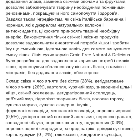
додавання злаків, замінена свіжими овочами та фруктами,
дозволяє забезпечувати тварину необхідними поживними
речовинами, покращуючи його самопочуття і здоров'я.
Завдяки таким інгредієнтам, як свіжа італійська баранина і
чорниця, які є джерелом натуральних волокон і
антиоксидантів, ці крокети приносять тварині необхідну
енергію. Використання тільки свіжих і якісних продуктів
дозволяє задовольнити енергетичні потреби кішки і зробити
їжу ще смачнішою, ідеальною навіть для самого вишуканого
смаку кішок. Лінія сухих кормів Grain Free Natural & Delicious
була розроблена для задоволення харчових потреб і смаків
кішок, пропонуючи збалансовану кількість білків, вітамінів і
мінералів, без додавання злаків, «без зерна».
Склад: свіже м'ясо ягняти без кісток (28%), дегідратоване
м'ясо ягняти (26%), картопля, курячий жир, зневоднені цільні
яйця, свіжий оселедець, дегідратірований оселедець,
риб'ячий жир, гідролізат тваринних білків, волокна гороху,
сушена морква, сушена люцерна, інулін ,
фруктоолігосахаріди, маннанолігосахаріди, порошок чорниці
(0,5%), дегідратований солодкий апельсин, порошок граната,
зневоднені яблука, порошок шпинату, подорожник (0,3%),
порошок чорної смородини, хлорид натрію, дріжджі сухі пивні,
корінь куркуми (0 , 2%), глюкозамін, хондроїтин сульфат,