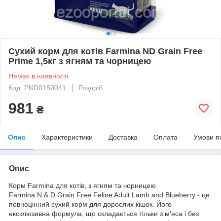
Сухий корм для котів Farmina ND Grain Free
Prime 1,5кг з ягням та чорницею
Немає в наявності
Код: PND0150041
Роздріб
981
₴
Опис
Характеристики
Доставка
Оплата
Умови п
Опис
Корм Farmina для котів, з ягням та чорницею
Farmina N & D Grain Free Feline Adult Lamb and Blueberry - це
повноцінний сухий корм для дорослих кішок. Його
ексклюзивна формула, що складається тільки з м'яса і без