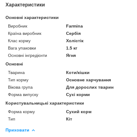
Характеристики
Основні характеристики
Виробник
Farmina
Країна виробник
Сербія
Клас корму
Холістік
Вага упаковки
1.5 кг
Основні інгредієнти
Ягня
Основні
Тварина
Коти/кішки
Тип корму
Основне харчування
Вікова група
Для дорослих тварин
Форма випуску
Сухі корми
Користувальницькі характеристики
Форма корму
Сухий корм
Тип
Кіт
Приховати