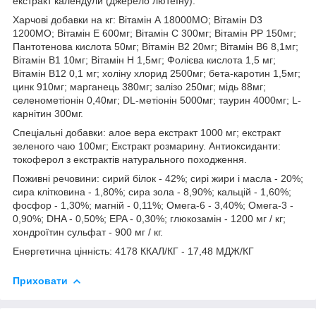
екстракт календули (джерело лютеїну).
Харчові добавки на кг: Вітамін А 18000МО; Вітамін D3
1200МО; Вітамін Е 600мг; Вітамін С 300мг; Вітамін РР 150мг;
Пантотенова кислота 50мг; Вітамін В2 20мг; Вітамін В6 8,1мг;
Вітамін В1 10мг; Вітамін Н 1,5мг; Фолієва кислота 1,5 мг;
Вітамін В12 0,1 мг; холіну хлорид 2500мг; бета-каротин 1,5мг;
цинк 910мг; марганець 380мг; залізо 250мг; мідь 88мг;
селенометіонін 0,40мг; DL-метіонін 5000мг; таурин 4000мг; L-
карнітин 300мг.
Спеціальні добавки: алое вера екстракт 1000 мг; екстракт
зеленого чаю 100мг; Екстракт розмарину. Антиоксиданти:
токоферол з екстрактів натурального походження.
Поживні речовини: сирий білок - 42%; сирі жири і масла - 20%;
сира клітковина - 1,80%; сира зола - 8,90%; кальцій - 1,60%;
фосфор - 1,30%; магній - 0,11%; Омега-6 - 3,40%; Омега-3 -
0,90%; DHA - 0,50%; EPA - 0,30%; глюкозамін - 1200 мг / кг;
хондроїтин сульфат - 900 мг / кг.
Енергетична цінність: 4178 ККАЛ/КГ - 17,48 МДЖ/КГ
Приховати