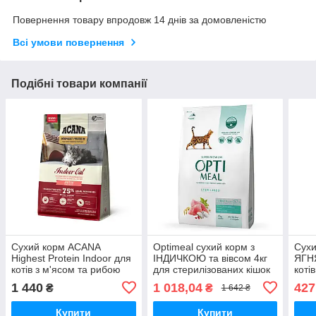
Повернення товару впродовж 14 днів за домовленістю
Всі умови повернення
Подібні товари компанії
Сухий корм ACANA
Optimeal сухий корм з
Сухи
Highest Protein Indoor для
ІНДИЧКОЮ та вівсом 4кг
ЯГН
котів з м'ясом та рибою
для стерилізованих кішок
коті
1.8кг
та кастрованих котів
вул
1 440
1 018,04
427
₴
₴
1 642 ₴
Купити
Купити