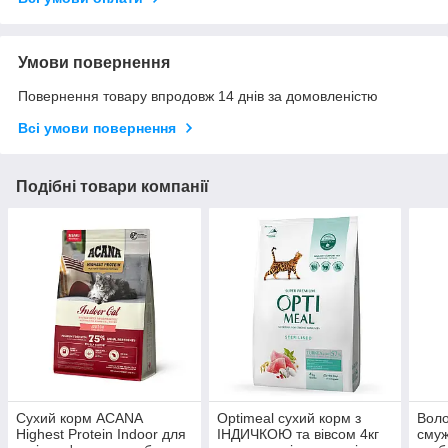
Умови повернення
Повернення товару впродовж 14 днів за домовленістю
Всі умови повернення
Подібні товари компанії
Сухий корм ACANA
Optimeal сухий корм з
Воло
Highest Protein Indoor для
ІНДИЧКОЮ та вівсом 4кг
смуж