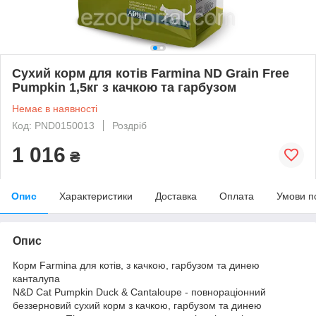
Сухий корм для котів Farmina ND Grain Free
Pumpkin 1,5кг з качкою та гарбузом
Немає в наявності
Код: PND0150013
Роздріб
1 016
₴
Опис
Характеристики
Доставка
Оплата
Умови п
Опис
Корм Farmina для котів, з качкою, гарбузом та динею
канталупа
N&D Cat Pumpkin Duck & Cantaloupe - повнораціонний
беззерновий сухий корм з качкою, гарбузом та динею