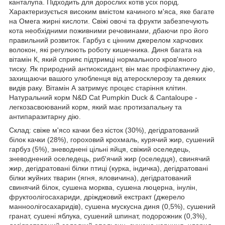
канталупа. Підходить для дорослих котів усіх порід.
Характеризується високим вмістом качиного м'яса, яке багате
на Омега жирні кислоти. Свіжі овочі та фрукти забезпечують
кота необхідними поживними речовинами, дбаючи про його
правильний розвиток. Гарбуз є цінним джерелом харчових
волокон, які регулюють роботу кишечника. Диня багата на
вітамін К, який сприяє підтримці нормального кров'яного
тиску. Як природний антиоксидант, він має профілактичну дію,
захищаючи вашого улюбленця від атеросклерозу та деяких
видів раку. Вітамін А затримує процес старіння клітин.
Натуральний корм N&D Cat Pumpkin Duck & Cantaloupe -
легкозасвоюваний корм, який має протизапальну та
антипаразитарну дію.
Склад: свіже м'ясо качки без кісток (30%), дегідратований
білок качки (28%), гороховий крохмаль, курячий жир, сушений
гарбуз (5%), зневоднені цільні яйця, свіжий оселедець,
зневоднений оселедець, риб'ячий жир (оселедця), свинячий
жир, дегідратовані білки птиці (курка, індичка), дегідратовані
білки жуйних тварин (ягня, яловичина), дегідратований
свинячий білок, сушена морква, сушена люцерна, інулін,
фруктоолігосахариди, дріжджовий екстракт (джерело
манноолігосахаридів), сушена мускусна диня (0,5%), сушений
гранат, сушені яблука, сушений шпинат, подорожник (0,3%),