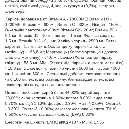
дегідратований солодкий апельсин, сушена чорниця, хлорид
натрію, сухі пивні дріжджі, корінь куркуми (0,2%), екстракт
алое вера.
Харчові добавки на кг: Вітамін А - 18000МЕ; Вітамін D3 -
1200МЕ; Вітамін Е - 600мг; Вітамін С - 300мг; Ніацин - 150мг;
D-кальцію пантотенат -50мг; Вітамін В2 - 20мг; Вітамін В6 -
8,1 мг; Вітамін В1 - 10 мг; Біотин - 1,5 мг; Фолієва кислота -
1,5 мг; Вітамін В12 - 0,1 мг; Холіну хлорид - 2500 мг; Бета-
каротин - 1,5 мг; Цинк (Хелат цинку гідрокси-аналога
метіоніну) - 163,8 мг; Марганець (Хелат марганцю гідрокси-
аналога метіоніну) - 64,6 мг; Залізо (Хелат заліза гідрату
гліцину) - 58,3 мг; Мідь (Хелат міді гідрокси-аналога метіоніну)
- 15,8 мг; DL-метіонін, технічно чистий 5000 мг; Таурин 4000
мг; L-карнітин 300 мг. Спеціальні добавки: екстракт зеленого
чаю 100 мг; екстракт розмарину. Антиоксиданти: екстракт
токоферолів натурального походження.
Поживні речовини: сирий білок 44,00%; сирий жир і олії
20,00%; сира клітковина 1,80%; волога 8,00%; сира зола
8,70%; кальцій 1,10%; фосфор 0,90%; магній 0,09%; Омега-6
- 3,30%; Омега-3 - 0,90%; докозагексаєнова кислота (DHA)
0,50%; ейкозапентаєнова кислота (EPA) 0,30%.
Енергетична цінність: EM Kcal/Kg 4197 - Mj/Kg 17,56