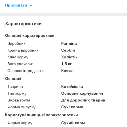
Приховати
Характеристики
Основні характеристики
Виробник
Farmina
Країна виробник
Сербія
Клас корму
Холістік
Вага упаковки
1.5 кг
Основні інгредієнти
Качка
Основні
Тварина
Коти/кішки
Тип корму
Основне харчування
Вікова група
Для дорослих тварин
Форма випуску
Сухі корми
Користувальницькі характеристики
Форма корму
Сухий корм