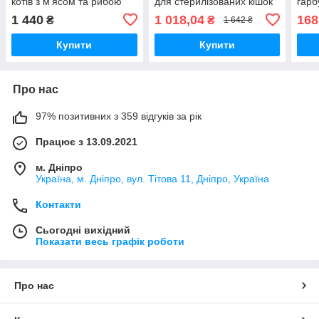
котів з м'ясом та рибою
для стерилізованих кішок
гарб
1.8кг
та кастрованих котів
коті
1 440
1 018,04
168
₴
₴
1 642 ₴
Купити
Купити
Про нас
97% позитивних з 359 відгуків за рік
Працює з 13.09.2021
м. Дніпро
Україна, м. Дніпро, вул. Тітова 11, Дніпро, Україна
Контакти
Сьогодні вихідний
Показати весь графік роботи
Про нас