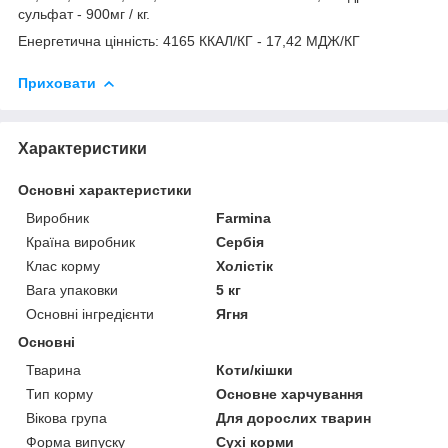
сульфат - 900мг / кг.
Енергетична цінність: 4165 ККАЛ/КГ - 17,42 МДЖ/КГ
Приховати
Характеристики
Основні характеристики
Виробник
Farmina
Країна виробник
Сербія
Клас корму
Холістік
Вага упаковки
5 кг
Основні інгредієнти
Ягня
Основні
Тварина
Коти/кішки
Тип корму
Основне харчування
Вікова група
Для дорослих тварин
Форма випуску
Сухі корми