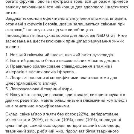
багато фруктів , овочів і екстрактів трав. все це разом принесе
вашому вихованцеві все найкраще для здорового і щасливого
життя.
Завдяки технології ефективного вилучення вітамінів, вітаміни,
отримані з фруктів і овочів, довше залишаються свіжими при
екстракції і не псуються під час виробництва.
Інноваційна лінійка сухих кормів для кішок від N&D Grain Free
заснована на шести ключових принципах харчування хижих
тварин:
1. Низький глікемічний індекс, низький вміст вуглеводів.
2. Багатий джерело білка з високоякісних м'ясних джерел.
3. Правильно збалансоване співвідношення вітамінів і
мінералів з якісних овочів і фруктів.
4. Лікарські рослини зі специфічними властивостями для
цілеспрямованого впливу.
5. Легкозасвоювані тваринні жири.
6. Відсутність складних злаків, єдині злаки, використовувані в
деяких рецептах, мають більш низький глікемічний комплекс і
не є генетично модифікованими.
Склад: свіже м'ясо ягняти без кісток (22%), дегідратоване
м'ясо ягняти (20%), спельта (10%), овес (10%), зневоднені
цільні яйця, свіжий оселедець, дегідратований оселедець,
тваринний жир, риб'ячий жир, гідролізат білка тваринного