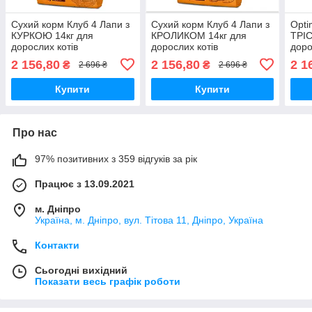
Сухий корм Клуб 4 Лапи з
Сухий корм Клуб 4 Лапи з
Opti
КУРКОЮ 14кг для
КРОЛИКОМ 14кг для
ТРІ
дорослих котів
дорослих котів
доро
2 156,80
2 156,80
2 1
₴
₴
2 696 ₴
2 696 ₴
Купити
Купити
Про нас
97% позитивних з 359 відгуків за рік
Працює з 13.09.2021
м. Дніпро
Україна, м. Дніпро, вул. Тітова 11, Дніпро, Україна
Контакти
Сьогодні вихідний
Показати весь графік роботи