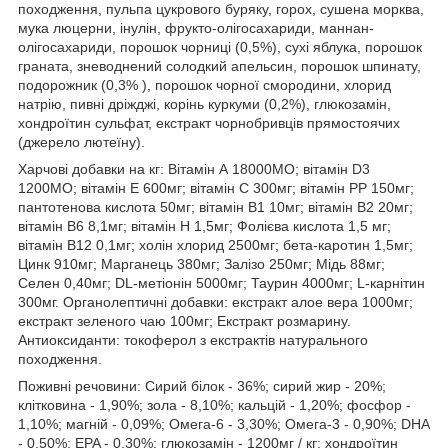
походження, пульпа цукрового буряку, горох, сушена морква,
мукa люцерни, інулін, фрукто-олігосахариди, маннан-
олігосахариди, порошок чорниці (0,5%), сухі яблука, порошок
граната, зневоднений солодкий апельсин, порошок шпинату,
подорожник (0,3% ), порошок чорної смородини, хлорид
натрію, пивні дріжджі, корінь куркуми (0,2%), глюкозамін,
хондроїтин сульфат, екстракт чорнобривців прямостоячих
(джерело лютеїну).
Харчові добавки на кг: Вітамін А 18000MО; вітамін D3
1200MО; вітамін Е 600мг; вітамін С 300мг; вітамін PP 150мг;
пантотенова кислота 50мг; вітамін B1 10мг; вітамін В2 20мг;
вітамін В6 8,1мг; вітамін H 1,5мг; Фолієва кислота 1,5 мг;
вітамін B12 0,1мг; холін хлорид 2500мг; бета-каротин 1,5мг;
Цинк 910мг; Марганець 380мг; Залізо 250мг; Мідь 88мг;
Селен 0,40мг; DL-метіонін 5000мг; Таурин 4000мг; L-карнітин
300мг. Органолептичні добавки: екстракт алое вера 1000мг;
екстракт зеленого чаю 100мг; Екстракт розмарину.
Антиоксиданти: токоферол з екстрактів натурального
походження.
Поживні речовини: Сирий білок - 36%; сирий жир - 20%;
клітковина - 1,90%; зола - 8,10%; кальцій - 1,20%; фосфор -
1,10%; магній - 0,09%; Омега-6 - 3,30%; Омега-3 - 0,90%; DHA
- 0,50%; EPA - 0,30%; глюкозамін - 1200мг / кг; хондроїтин