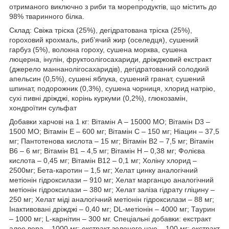
отриманого виключно з риби та морепродуктів, що містить до
98% тваринного білка.
Склад: Свіжа тріска (25%), дегідратована тріска (25%),
гороховий крохмаль, риб’ячий жир (оселедця), сушений
гарбуз (5%), волокна гороху, сушена морква, сушена
люцерна, інулін, фруктоолігосахариди, дріжджовий екстракт
(джерело маннанолігосахаридів), дегідратований солодкий
апельсин (0,5%), сушені яблука, сушений гранат, сушений
шпинат, подорожник (0,3%), сушена чорниця, хлорид натрію,
сухі пивні дріжджі, корінь куркуми (0,2%), глюкозамін,
хондроїтин сульфат
Добавки харчові на 1 кг: Вітамін А – 15000 МО; Вітамін D3 –
1500 МО; Вітамін Е – 600 мг; Вітамін С – 150 мг; Ніацин – 37,5
мг; Пантотенова кислота – 15 мг; Вітамін В2 – 7,5 мг; Вітамін
В6 – 6 мг; Вітамін В1 – 4,5 мг; Вітамін Н – 0,38 мг; Фолієва
кислота – 0,45 мг; Вітамін В12 – 0,1 мг; Холіну хлорид –
2500мг; Бета-каротин – 1,5 мг; Хелат цинку аналогічний
метіонін гідроксилази – 910 мг; Хелат марганцю аналогічний
метіонін гідроксилази – 380 мг; Хелат заліза гідрату гліцину –
250 мг; Хелат міді аналогічний метіонін гідроксилази – 88 мг;
Інактивовані дріжджі – 0,40 мг; DL-метіонін – 4000 мг; Таурин
– 1000 мг; L-карнітин – 300 мг. Спеціальні добавки: екстракт
алое вера – 1000 мг; екстракт зеленого чаю – 100 мг; екстракт