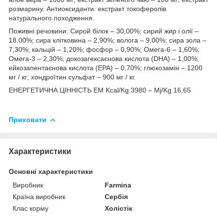
розмарину. Антиоксиданти: екстракт токоферолів
натурального походження.
Поживні речовини: Cирой білок – 30,00%; сирий жир і олії –
18,00%; сира клітковина – 2,90%; волога – 9,00%; сира зола –
7,30%; кальцій – 1,20%; фосфор – 0,90%; Омега-6 – 1,60%;
Омега-3 – 2,30%; докозагексаєнова кислота (DHA) – 1,00%;
ейкозапентаєнова кислота (EPA) – 0,70%; глюкозамін – 1200
мг / кг; хондроїтин сульфат – 900 мг / кг.
ЕНЕРГЕТИЧНА ЦІННІСТЬ EM Kcal/Kg 3980 – Mj/Kg 16,65
Приховати
Характеристики
Основні характеристики
Виробник
Farmina
Країна виробник
Сербія
Клас корму
Холістік