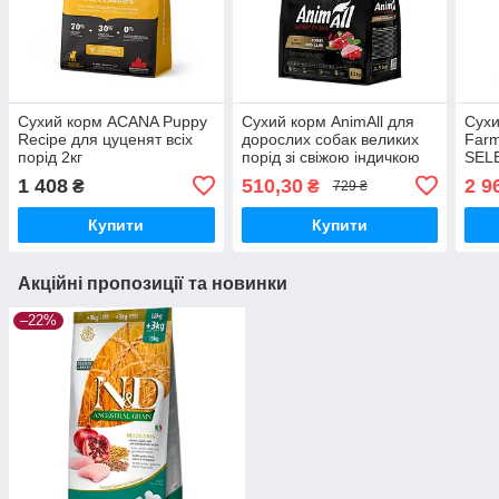
Сухий корм ACANA Puppy
Сухий корм AnimAll для
Сухи
Recipe для цуценят всіх
дорослих собак великих
Farm
порід 2кг
порід зі свіжою індичкою
SEL
та ягням 2,5кг
MEDI
1 408
510,30
2 9
₴
₴
729 ₴
курк
Купити
Купити
Акційні пропозиції та новинки
–22%