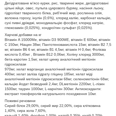
Дегідратоване м'ясо курки, рис, тваринні жири, дегідратовані
цільні яйця, овес, пульпа цукрового буряку, насіння льону,
гідролізат тваринного білка, риб'ячий жир, рослинна олія,
волокна гороху, інулін (0,6%), хлорид калію, карбонат кальцію,
сухі пивні дріжджі, монодикальцію фосфат, хлорид натрію,
глюкозамін (0,025%), хондроїтин сульфат (0,025%).
Харчові добавки на кг
Вітамін А 15000Ме, вітамін D3 900МЕ, вітамін Е 600мг, вітамін
С 150мг, Ніацин 38мг, Пантотеновакислота 15мг, вітамін В2 7,5
мг, вітамін В6 6 мг, вітамін В1 4,5мг, вітамін Н 0,4мг, Фолієва
кислота 0,45мг , Вітамін В12 0,06мг, Холіну хлорид 3000мг,
бета-каротин 1,5мг, хелат цинку аналогічний метіонін
гідроксилази
970мг, хелат марганцю аналогічний метіонін гідроксилази
400мг, хелат заліза гідрату гліцину 185мг, хелат міді
аналогічний метіонін гідроксилази 68мг, селенометіонін 68мг,
кальцію йодат безводний 2,4мг, DLметіонін 2200мг, L-лізин
1500мг, таурин 1000мг, L-карнітин 300мг. Антиоксиданти:
екстракт токоферолів натурального походження 10мг.
Поживні речовини
Сирий білок 29,00%, сирий жир 22,00%, сира клітковина
1,40%, сира зола 7,60%,
кальцій 1,40%, фосфор 1,00%, натрій 0,35%, калій 0,70%,