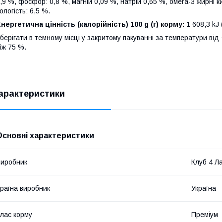
,9 %, фосфор: 0,8 %, магній 0,09 %, натрій 0,65 %, омега-3 жирні к
ологість: 6,5 %.
нергетична цінність (калорійність) 100 g (г) корму:
1 608,3 kJ 
берігати в темному місці у закритому пакуванні за температури від 
іж 75 %.
арактеристики
Основні характеристики
иробник
Клуб 4 Л
раїна виробник
Україна
лас корму
Преміум