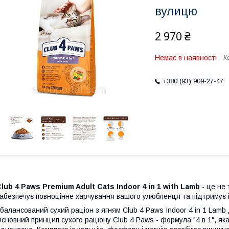
вулицю
2 970 ₴
Немає в наявності
К
+380 (93) 909-27-47
lub 4 Paws Premium Adult Cats Indoor 4 in 1 with Lamb
- це не
абезпечує повноцінне харчування вашого улюбленця та підтримує й
балансований сухий раціон з ягням Club 4 Paws Indoor 4 in 1 Lamb д
сновний принцип сухого раціону Club 4 Paws - формула "4 в 1", яка