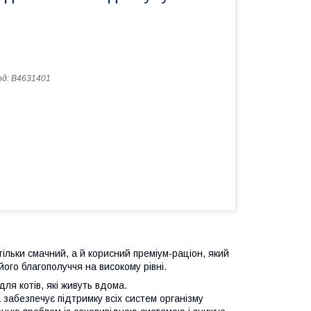
од:
B4631401
 тільки смачний, а й корисний преміум-раціон, який
ого благополуччя на високому рівні.
ля котів, які живуть вдома.
 забезпечує підтримку всіх систем організму