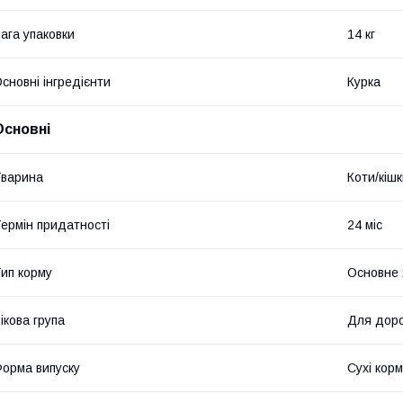
ага упаковки
14 кг
сновні інгредієнти
Курка
Основні
варина
Коти/кіш
ермін придатності
24 міс
ип корму
Основне 
ікова група
Для доро
орма випуску
Сухі кор