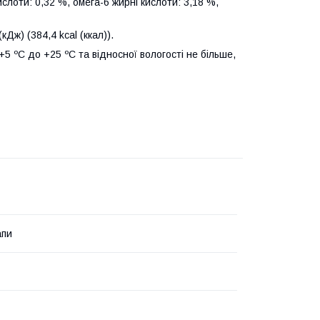
ислоти: 0,32 %, омега-6 жирні кислоти: 3,18 %,
(кДж) (384,4 kcal (ккал)).
+5 ºС до +25 ºС та відносної вологості не більше,
апи