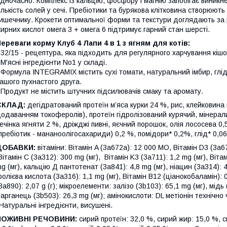
дночасно. Комплекс із кальцію, фосфору і магнію запобігає виник
ількість солей у сечі. Пребіотики та бурякова клітковина створю
ишечнику. Крокети оптимальної форми та текстури доглядають за
ирних кислот омега 3 + омега 6 підтримує гарний стан шерсті.
ереваги корму Клуб 4 Лапи 4 в 1 з ягням для котів:
 32/15 - рецептура, яка підходить для регулярного харчування кішок
 М'ясні інгредієнти No1 у складі.
 Формула INTEGRAMIX містить сухі томати, натуральний імбир, глід
ашого пухнастого друга.
 Продукт не містить штучних підсилювачів смаку та аромату.
СКЛАД:
дегідратований протеїн м’яса курки 24 %, рис, клейковина к
одаванням токоферолів), протеїн гідролізований курячий, мінерали
ечінка ягняти 2 %, дріжджі пивні, яєчний порошок, олія лососева 0
пребіотик - мананоолігосахариди) 0,2 %, помідори* 0,2%, глід* 0,0
ДОБАВКИ:
вітаміни: Вітамін A (3a672a): 12 000 МО, Вітамін D3 (3a67
ітамін C (3а312): 300 mg (мг), Вітамін K3 (3а711): 1,2 mg (мг), Вітам
g (мг), кальцію Д пантотенат (3a841): 4,8 mg (мг), ніацин (3a314): 42
олієва кислота (3a316): 1,1 mg (мг), Вітамін B12 (ціанокобаламін): 0
3a890): 2,07 g (г); мікроелементи: залізо (3b103): 65,1 mg (мг), мідь 
арганець (3b503): 26,3 mg (мг); амінокислоти: DL метіонін технічно
Натуральні інгредієнти, висушені.
ПОЖИВНІ РЕЧОВИНИ:
сирий протеїн: 32,0 %, сирий жир: 15,0 %, си