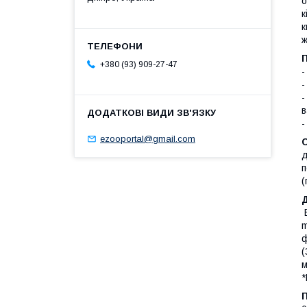
о
к
к
ж
П
+380 (93) 909-27-47
-
-
-
в
-
ezooportal@gmail.com
д
п
(
В
m
ф
(
м
*