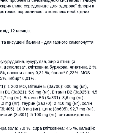
ненню проблем із сечовивідною системою і знижує
ють сприятливе середовище для здорової флори в
 ротовою порожниною, а комплекс необхідних
 від 12 місяців.
 та висушені банани - для гарного самопочуття
укурудзяна, кукурудза, жир з птиці (з
, целюлоза*, клітковина бурякова, ягнятина 2 %,
,5%, насіння льону 0,31 %, банан* 0,23%, MOS
65%, імбир* 0,01%.
1): 1 200 МО, Вітамін E (3a700): 600 mg (мг),
ін B1 (3a821): 5,9 mg (мг), Вітамін B2 (3a825i): 4,5
,7 mg (мг), Вітамін B6 (3a831): 3,6 mg (мг),
,2 mg (мг), таурин (3a370): 2 410 mg (мг), холін
(3b405): 10,8 mg (мг), цинк (3b605): 92,7 mg (мг),
 чистий (3c301): 5 100 mg (мг); aнтиоксиданти.
ра зола: 7,0 %, сира клітковина: 4,5 %, кальцій: