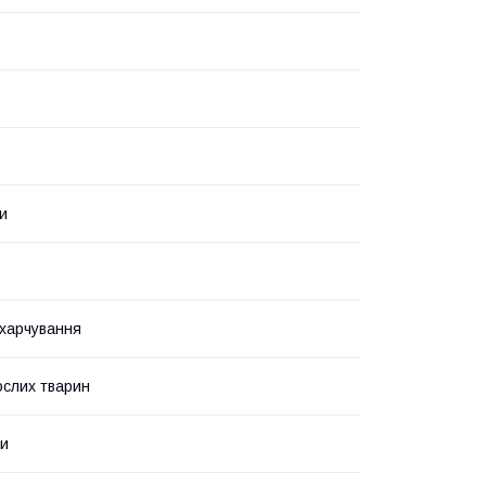
ки
харчування
слих тварин
ми