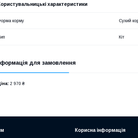
Користувальницькі характеристики
орма корму
Сухий ко
ип
Кіт
нформація для замовлення
іна:
2 970 ₴
ям
Корисна інформація