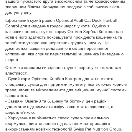
вашого пухнастого друга високоякісним та легкозасвоюваним
тваринним білком. Харчування поєднує в собі високу якість і
доступну ціну.
Ефективний сухий раціон Optimeal Adult Cat Duck Hairball
Control для виведення грудок шерсті у котів. Однією з
ключових переваг сухого корму Оптіміл Хербал Контрол для
котів є його здатність покращувати прохідність кишечника та
запобігати утворенню шерстяних грудок у шлунку. Це
досягається завдяки додаванню в склад нерозчинної
клітковини, яка сприяє перистальтиці кишечника і виведенню
шерсті.
Оптіміл з ефектом виведення грудок шерсті у кішок має такі
властивості:
- Сухий корм Optimeal Хербал Контрол для котів містить
спеціальну суміш для підтримки імунітету, яка включає корисні
трави, ягоди та мікроелементи для зміцнення імунної системи
вашого кота.
- Завдяки Омега-3 та 6, цинку та біотину, цей раціон
допомагає підтримувати шкіру вашого кота здоровою, а
шерсть м'якою.
- Харчування вирізняється своєю супер-преміальною
формулою, виготовленою під наглядом ветеринарів з
використанням новітніх технологій Swiss Pet Nutrition Group.