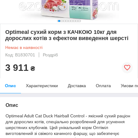
Optimeal сухий корм з КАЧКОЮ 10кг для
дорослих котів з ефектом виведення шерсті
Немає в наявності
Код: B1830701
Роздріб
3 911
₴
Опис
Характеристики
Доставка
Оплата
Умови п
Опис
Optimeal Adult Cat Duck Hairball Control - якісний сухий раціон
для дорослих котів, спеціально розроблений для усунення
шерстяних клубочків. Цей унікальний корм Оптіміл
виготовлений зі свіжого качиного фаршу, що забезпечує