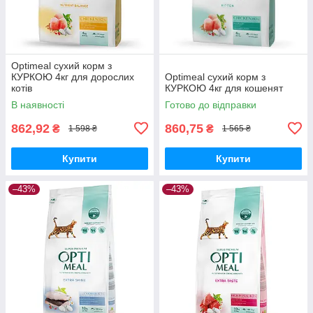
Optimeal сухий корм з
КУРКОЮ 4кг для дорослих
Optimeal сухий корм з
котів
КУРКОЮ 4кг для кошенят
В наявності
Готово до відправки
862,92
860,75
₴
₴
1 598 ₴
1 565 ₴
Купити
Купити
–43%
–43%