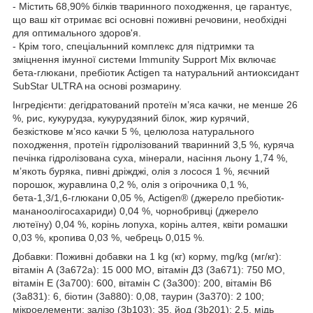
- Містить 68,90% білків тваринного походження, це гарантує,
що ваш кіт отримає всі основні поживні речовини, необхідні
для оптимального здоров'я.
- Крім того, спеціальнний комплекс для підтримки та
зміцнення імунної системи Immunity Support Mix включає
бета-глюкани, пребіотик Actigen та натуральний антиоксидант
SubStar ULTRA на основі розмарину.
Інгредієнти: дегідратований протеїн м’яса качки, не менше 26
%, рис, кукурудза, кукурудзяний білок, жир курячий,
безкісткове м’ясо качки 5 %, целюлоза натурального
походження, протеїн гідролізований тваринний 3,5 %, куряча
печінка гідролізована суха, мінерали, насіння льону 1,74 %,
м’якоть буряка, пивні дріжджі, олія з лосося 1 %, яєчний
порошок, журавлина 0,2 %, олія з огірочника 0,1 %,
бета-1,3/1,6-глюкани 0,05 %, Actigen® (джерело пребіотик-
мананоолігосахариди) 0,04 %, чорнобривці (джерело
лютеїну) 0,04 %, корінь лопуха, корінь алтея, квіти ромашки
0,03 %, кропива 0,03 %, чебрець 0,015 %.
Добавки: Поживні добавки на 1 kg (кг) корму, mg/kg (мг/кг):
вітамін А (3a672a): 15 000 МО, вітамін Д3 (3a671): 750 МО,
вітамін Е (3a700): 600, вітамін С (3a300): 200, вітамін B6
(3a831): 6, біотин (3a880): 0,08, таурин (3a370): 2 100;
мікроелементи: залізо (3b103): 35, йод (3b201): 2,5, мідь