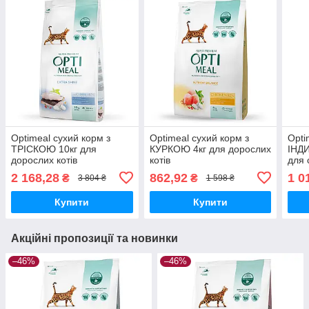
Optimeal сухий корм з
Optimeal сухий корм з
Opti
ТРІСКОЮ 10кг для
КУРКОЮ 4кг для дорослих
ІНДИ
дорослих котів
котів
для 
та к
2 168,28
862,92
1 0
₴
₴
3 804 ₴
1 598 ₴
Купити
Купити
Акційні пропозиції та новинки
–46%
–46%