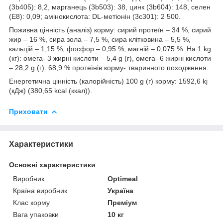
(3b405): 8,2, марганець (3b503): 38, цинк (3b604): 148, селен
(E8): 0,09; амінокислота: DL-метіонін (3с301): 2 500.
Поживна цінність (аналіз) корму: сирий протеїн – 34 %, сирий
жир – 16 %, сира зола – 7,5 %, сира клітковина – 5,5 %,
кальцій – 1,15 %, фосфор – 0,95 %, магній – 0,075 %. На 1 kg
(кг): омега- 3 жирні кислоти – 5,4 g (г), омега- 6 жирні кислоти
– 28,2 g (г). 68,9 % протеїнів корму- тваринного походження.
Енергетична цінність (калорійність) 100 g (г) корму: 1592,6 kj
(кДж) (380,65 kcal (ккал)).
Приховати
Характеристики
Основні характеристики
Виробник
Optimeal
Країна виробник
Україна
Клас корму
Преміум
Вага упаковки
10 кг