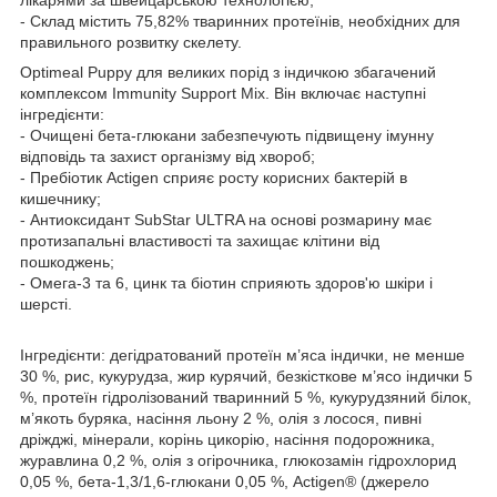
- Склад містить 75,82% тваринних протеїнів, необхідних для
правильного розвитку скелету.
Optimeal Puppy для великих порід з індичкою збагачений
комплексом Immunity Support Mix. Він включає наступні
інгредієнти:
- Очищені бета-глюкани забезпечують підвищену імунну
відповідь та захист організму від хвороб;
- Пребіотик Actigen сприяє росту корисних бактерій в
кишечнику;
- Антиоксидант SubStar ULTRA на основі розмарину має
протизапальні властивості та захищає клітини від
пошкоджень;
- Омега-3 та 6, цинк та біотин сприяють здоров'ю шкіри і
шерсті.
Інгредієнти: дегідратований протеїн м’яса індички, не менше
30 %, рис, кукурудза, жир курячий, безкісткове м’ясо індички 5
%, протеїн гідролізований тваринний 5 %, кукурудзяний білок,
м’якоть буряка, насіння льону 2 %, олія з лосося, пивні
дріжджі, мінерали, корінь цикорію, насіння подорожника,
журавлина 0,2 %, олія з огірочника, глюкозамін гідрохлорид
0,05 %, бета-1,3/1,6-глюкани 0,05 %, Actigen® (джерело