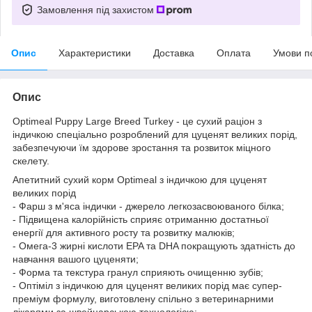
Замовлення під захистом
Опис
Характеристики
Доставка
Оплата
Умови п
Опис
Optimeal Puppy Large Breed Turkey - це сухий раціон з
індичкою спеціально розроблений для цуценят великих порід,
забезпечуючи їм здорове зростання та розвиток міцного
скелету.
Апетитний сухий корм Optimeal з індичкою для цуценят
великих порід
- Фарш з м'яса індички - джерело легкозасвоюваного білка;
- Підвищена калорійність сприяє отриманню достатньої
енергії для активного росту та розвитку малюків;
- Омега-3 жирні кислоти EPA та DHA покращують здатність до
навчання вашого цуценяти;
- Форма та текстура гранул сприяють очищенню зубів;
- Оптіміл з індичкою для цуценят великих порід має супер-
преміум формулу, виготовлену спільно з ветеринарними
лікарями за швейцарською технологією;