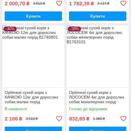
2 000,70
1 782,39
₴
₴
3 510 ₴
3 127 ₴
Купити
Купити
–40%
–39%
Optimeal сухий корм з
Optimeal сухий корм з
КАЧКОЮ 12кг для дорослих
ЛОСОСЕМ 4кг для дорослих
собак малих порід
собак мініатюрних порід
В наявності
Готово до відправки
2 106
832,65
₴
₴
3 510 ₴
1 365 ₴