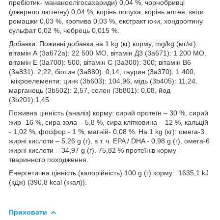
пребіотик- мананоолігосахариди) 0,04 %, чорнобривці
(джерело лютеїну) 0,04 %, корінь лопуха, корінь алтея, квіти
ромашки 0,03 %, кропива 0,03 %, екстракт юки, хондроітину
сульфат 0,02 %, чебрець 0,015 %.
Добавки: Поживні добавки на 1 kg (кг) корму, mg/kg (мг/кг):
вітамін А (3а672а): 22 500 МО, вітамін Д3 (3а671): 1 200 МО,
вітамін Е (3а700): 500, вітамін С (3а300): 300; вітамін B6
(3а831): 2,22, біотин (3а880): 0,14, таурин (3а370): 1 400;
мікроелементи: цинк (3b603): 104,96, мідь (3b405): 11,24,
марганець (3b502): 2,57, селен (3b801): 0,08, йод
(3b201):1,45.
Поживна цінність (аналіз) корму: сирий протеїн – 30 %, сирий
жир- 16 %, сира зола – 5,8 %, сира клітковина – 12 %, кальцій
- 1,02 %, фосфор - 1 %, магній- 0,08 %. На 1 kg (кг): омега-3
жирні кислоти – 5,26 g (г), в т. ч. EPA / DHA - 0,98 g (г), омега-6
жирні кислоти – 34,97 g (г). 75,82 % протеїнів корму –
тваринного походження.
Енергетична цінність (калорійність) 100 g (г) корму: 1635,1 kJ
(кДж) (390,8 kcal (ккал)).
Приховати