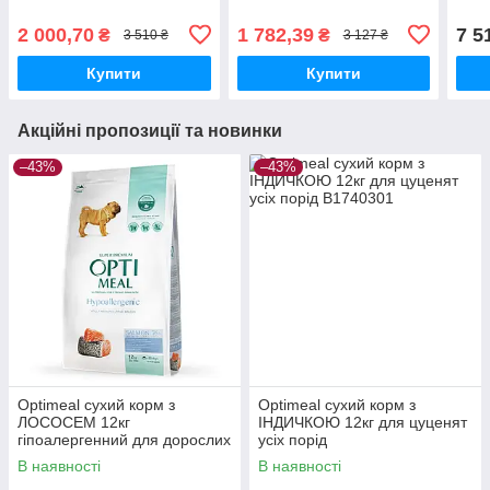
дорослих собак середніх
та великих порід
2 000,70
1 782,39
7 5
₴
₴
3 510 ₴
3 127 ₴
Купити
Купити
Акційні пропозиції та новинки
–43%
–43%
Optimeal сухий корм з
Optimeal сухий корм з
ЛОСОСЕМ 12кг
ІНДИЧКОЮ 12кг для цуценят
гіпоалергенний для дорослих
усіх порід
собак середніх та великих
В наявності
В наявності
порід