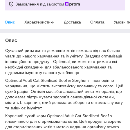
Замовлення під захистом
Опис
Характеристики
Доставка
Оплата
Умови п
Опис
Сучасний ритм життя домашніх котів вимагає від нас більше
уваги до нашого харчування та імунітету. Завдяки оптимізації
інноваційного продукту - Optimeal, ви можете отримати всі
необхідні складники для збалансованого харчування та
підтримки імунітету вашого улюбленця.
Optimeal Adult Cat Sterilised Beef & Sorghum - повноцінне
харчування, що містить високоякісну яловичину та сорго. Цей
сухий раціон Оптіміл має збалансований вміст мінералів, що
допомагає підтримувати здоров'я сечовидільної системи,
містить L-карнітин, який допомагає зберегти оптимальну вагу,
та зміцнює імунітет.
Корисний сухий корм Optimeal Adult Cat Sterilised Beef з
яловичиною для стерилізованих котів. Цей продукт створено
для стерилізованих котів з метою надання організму всього