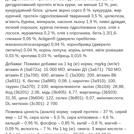
дегідратований протеїн м’яса курки, не менше 12 %, рис,
кукурудзяний білок, цільне зерно сорго 8 %, кукурудза, жир
курячий, протеїн гідролізований тваринний 3,5 %, целюлоза,
м’якоть буряка, мінерали, насіння льону 1,9 %, пивні дріжджі,
яєчний порошок, куряча печінка гідролізована суха, олія з
лосося, журавлина 0,2 %, олія з огірочника, бета-1,3/1,6-
глюкани 0,05 %, Actigen® (джерело пребіотик-
мананоолігосахариди) 0,04 %, чорнобривці (джерело
лютеїну) 0,04 %, корінь лопуха, корінь алтея, квіти ромашки
0,03 %, кропива 0,03 %, чебрець 0,015 %.
Добавки: Поживні добавки на 1 kg (кг) корму, mg/kg (мг/кг):
вітамін А (3a672a): 15 000 МО, вітамін Д3 (3a671): 750 МО,
вітамін Е (3a700): 600, вітамін С (3a300): 200, вітамін B6
(3a831): 6, біотин (3a880): 0,08, L-карнітин (3a910): 100,
таурин (3a370): 2 100; мікроелементи: залізо (3b104): 28,88,
йод (3b201): 2,06, мідь (3b405): 6,77, марганець (3b503):
31,35, цинк (3b604): 122, селен (3b801): 0,07; амінокислота:
DL-метіонін (3с301): 2 700.
Поживна цінність (аналіз) корму: сирий протеїн – 37 %, сирий
жир – 12 %, сира зола – 6,5 %, сира клітковина – 4,6 %,
кальцій – 0,95 %, фосфор – 0,85 %, калій – 0,8 %, магній –
0,09 %, вологість – 7 %. На 1 kg (кг): омега- 3 жирні кислоти –