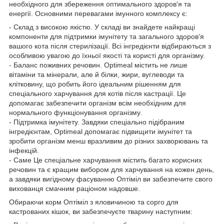
необхідного для збереження оптимального здоров'я та
енергії. Основними перевагами імунного комплексу є:
- Склад з високою якістю. У складі ви знайдете найкращі
компоненти для підтримки імунітету та загального здоров'я
вашого кота після стерилізації. Всі інгредієнти відбираються з
особливою увагою до їхньої якості та користі для організму.
- Баланс поживних речовин. Optimeal містить не лише
вітаміни та мінерали, але й білки, жири, вуглеводи та
клітковину, що робить його ідеальним рішенням для
спеціального харчування для котів після кастрації. Це
допомагає забезпечити організм всім необхідним для
нормального функціонування організму.
- Підтримка імунітету. Завдяки спеціально підібраним
інгредієнтам, Optimeal допомагає підвищити імунітет та
зробити організм менш вразливим до різних захворювань та
інфекцій.
- Саме Це спеціальне харчування містить багато корисних
речовин та є кращим вибором для харчування на кожен день,
а завдяки вигідному фасуванню Оптіміл ви забезпечите свого
вихованця смачним раціоном надовше.
Обираючи корм Оптіміл з яловичиною та сорго для
кастрованих кішок, ви забезпечуєте тварину наступним: