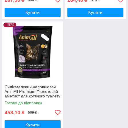
₴
₴
338 ₴
316 ₴
Купити
Купити
–10%
Силікагелевий наповнювач
AnimAll Premium Фіолетовий
аметист для котячого туалету
7.6л (3.2кг)
Готово до відправки
458,10
₴
509 ₴
Купити