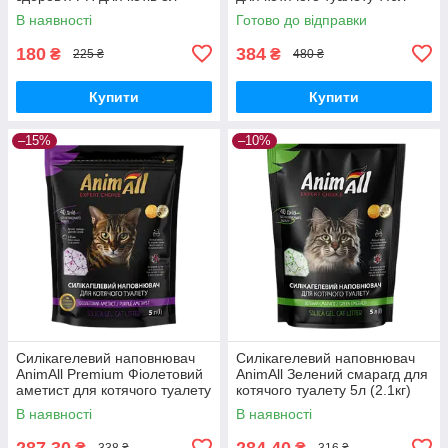
(1.2кг)
(3.2кг)
В наявності
Готово до відправки
180
384
₴
₴
225 ₴
480 ₴
Купити
Купити
–15%
–10%
Силікагелевий наповнювач
Силікагелевий наповнювач
AnimAll Premium Фіолетовий
AnimAll Зелений смарагд для
аметист для котячого туалету
котячого туалету 5л (2.1кг)
5л (2.1кг)
В наявності
В наявності
287,30
284,40