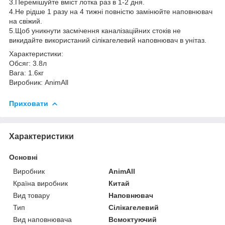
3.Перемішуйте вміст лотка раз в 1-2 дня.
4.Не рідше 1 разу на 4 тижні повністю замінюйте наповнювач
на свіжий.
5.Щоб уникнути засмічення каналізаційних стоків не
викидайте використаний сілікагелевий наповнювач в унітаз.
Характеристики:
Обсяг: 3.8л
Вага: 1.6кг
Виробник: AnimAll
Приховати
Характеристики
Основні
Виробник
AnimAll
Країна виробник
Китай
Вид товару
Наповнювач
Тип
Сілікагелевий
Вид наповнювача
Всмоктуючий