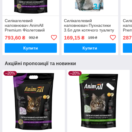
Силікагелевий
Силікагелевий
Силі
наповнювач AnimAll
наповнювач Пухнастики
напо
Premium Фіолетовий
3.6л для котячого туалету
Prem
аметист для котячого
амет
793,60
169,15
287
₴
₴
992 ₴
199 ₴
туалету 15л (6.4кг)
туал
Купити
Купити
Акційні пропозиції та новинки
–20%
–20%