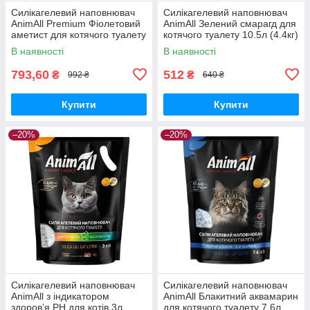
Силікагелевий наповнювач
Силікагелевий наповнювач
AnimAll Premium Фіолетовий
AnimAll Зелений смарагд для
аметист для котячого туалету
котячого туалету 10.5л (4.4кг)
15л (6.4кг)
В наявності
В наявності
793,60
512
₴
₴
992 ₴
640 ₴
Купити
Купити
–20%
–20%
Силікагелевий наповнювач
Силікагелевий наповнювач
AnimAll з індикатором
AnimAll Блакитний аквамарин
здоров’я PH для котів 3л
для котячого туалету 7.6л