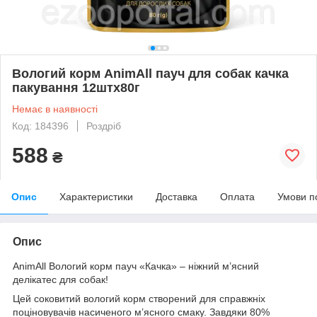
Вологий корм AnimAll пауч для собак качка
пакування 12штx80г
Немає в наявності
Код: 184396
Роздріб
588
₴
Опис
Характеристики
Доставка
Оплата
Умови п
Опис
AnimAll Вологий корм пауч «Качка» – ніжний м’ясний
делікатес для собак!
Цей соковитий вологий корм створений для справжніх
поціновувачів насиченого м’ясного смаку. Завдяки 80%