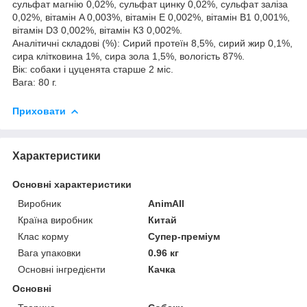
сульфат магнію 0,02%, сульфат цинку 0,02%, сульфат заліза
0,02%, вітамін A 0,003%, вітамін Е 0,002%, вітамін В1 0,001%,
вітамін D3 0,002%, вітамін К3 0,002%.
Аналітичні складові (%): Сирий протеїн 8,5%, сирий жир 0,1%,
сира клітковина 1%, сира зола 1,5%, вологість 87%.
Вік: собаки і цуценята старше 2 міс.
Вага: 80 г.
Приховати
Характеристики
Основні характеристики
Виробник
AnimAll
Країна виробник
Китай
Клас корму
Супер-преміум
Вага упаковки
0.96 кг
Основні інгредієнти
Качка
Основні