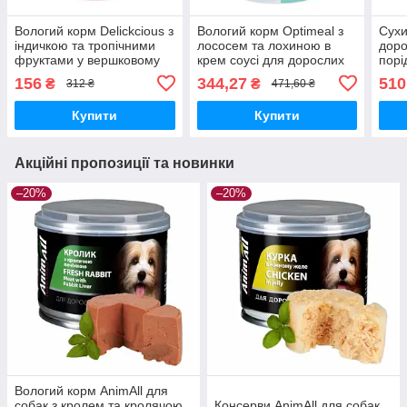
Вологий корм Delickcious з
Вологий корм Optimeal з
Сухи
індичкою та тропічними
лососем та лохиною в
доро
фруктами у вершковому
крем соусі для дорослих
порі
соусі для собак 12шт x 80г
собак 12шт x 100г
та я
156
344,27
510
₴
₴
312 ₴
471,60 ₴
Купити
Купити
Акційні пропозиції та новинки
–20%
–20%
Вологий корм AnimAll для
собак з кролем та кролячою
Консерви AnimAll для собак