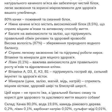
натурального качиного м’яса він забезпечує чистий білок,
легке засвоєння та корисні мікроелементи для здоров’я
вашого улюбленця.
80% качки – поживний та смачний білок.
✔ Ніжне качине м’ясо містить високоякісний білок (8,5%), що
сприяє міцним м’язам та активному способу життя.
✔ Багате на амінокислоти та залізо, що підтримують
правильний обмін речовин та здоровий кровообіг.
Висока вологість (87%) – збереження природного водного
балансу.
✔ Сприяє легкому засвоєнню їжі та підтримці роботи нирок.
Вітаміни та мінерали для міцного здоров’я.
✔ Лізин (0,1%) – важлива амінокислота для правильного
росту м’язів та відновлення клітин.
✔ Вітаміни A, D3, E, K3, B1 – підтримують гострий зір, сильний
імунітет та здоров’я кісток.
✔ Мінерали (цинк, залізо, магній, мідь, натрій) – сприяють
міцним кісткам, здоровій шкірі та блискучій шерсті.
Цей корм – не просто їжа, а ідеальний баланс смаку та
користі для здорового та щасливого життя вашого собаки!
Склад: Качка 80,0%, вода 19,6%, камедь ріжкового дерева
0,2%, лізин 0,1%, карбонат натрію 0,02%, сульфат міді 0,01%,