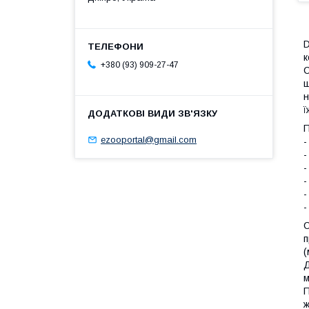
D
к
+380 (93) 909-27-47
С
щ
н
ї
П
ezooportal@gmail.com
-
-
-
-
-
-
С
п
(
Д
м
П
ж