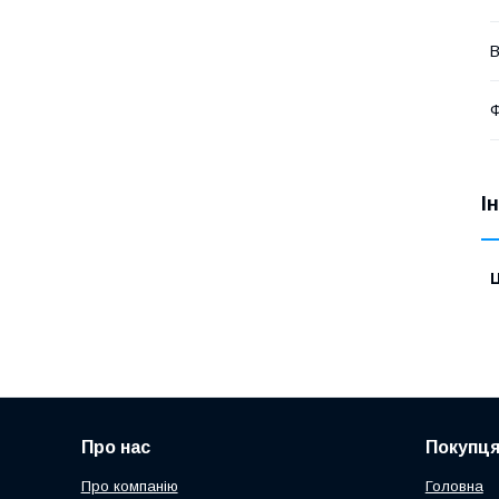
В
Ф
І
Ц
Про нас
Покупц
Про компанію
Головна