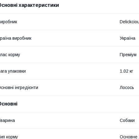
Основні характеристики
иробник
Delickcio
раїна виробник
Україна
лас корму
Преміум
ага упаковки
1.02 кг
сновні інгредієнти
Лосось
Основні
варина
Собаки
ип корму
Основне 