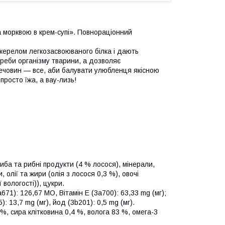
та морквою в крем-супі». Повнораціонний
джерелом легкозасвоюваного білка і дають
реби організму тварини, а дозволяє
речовин — все, аби балувати улюбленця якісною
просто їжа, а вау-лизь!
иба та рибні продукти (4 % лосося), мінерали,
олії та жири (олія з лосося 0,3 %), овочі
вологості)), цукри.
a671): 126,67 МО, Вітамін E (3a700): 63,33 mg (мг);
): 13,7 mg (мг), йод (3b201): 0,5 mg (мг).
%, сира клітковина 0,4 %, волога 83 %, омега-3