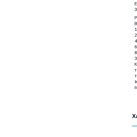
Е
З
В
1
2
4
6
8
З
К
т
т
І
п
Х