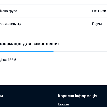
ікова група
От 12-ти
орма випуску
Паучи
нформація для замовлення
іна:
156 ₴
ям
Корисна інформація
Новини