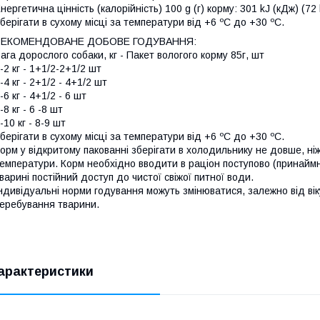
нергетична цінність (калорійність) 100 g (г) корму: 301 kJ (кДж) (72 k
берігати в сухому місці за температури від +6 ºС до +30 ºС.
РЕКОМЕНДОВАНЕ ДОБОВЕ ГОДУВАННЯ:
ага дорослого собаки, кг - Пакет вологого корму 85г, шт
-2 кг - 1+1/2-2+1/2 шт
-4 кг - 2+1/2 - 4+1/2 шт
-6 кг - 4+1/2 - 6 шт
-8 кг - 6 -8 шт
-10 кг - 8-9 шт
берігати в сухому місці за температури від +6 ºС до +30 ºС.
орм у відкритому пакованні зберігати в холодильнику не довше, ніж
емператури. Корм необхідно вводити в раціон поступово (принаймн
варині постійний доступ до чистої свіжої питної води.
ндивідуальні норми годування можуть змінюватися, залежно від вік
еребування тварини.
арактеристики