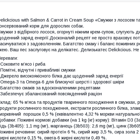
elickcious with Salmon & Carrot in Cream Soup «Смужки з лососем 
онсервований корм для дорослих собак.
мужки з відбірного лосося, огорнуті ніжним крем-супом, слугують 
оденний заряд енергії.Досконалий рецепт не просто враховує пот
асичуватися з задоволенням. Багатство смаку і баланс поживних 
жею. Ваш пес заслуговує на делікатес. Делизькатес Delickcious. Не 
ереваги:
 Соковите м’ясо і риба
 Помітні, відчутні і привабливі смужки
 Джерело високоякісного білка дає щоденний заряд енергії
 Omega-3 та Omega-6 для блискучої шерсті і здорової шкіри
 Багатство смаків за вдосконаленими рецептами
 Забезпечує збалансований повсякденний раціон
клад: 65 % м‘яса та продуктів тваринного походження в смужках, р
родукти рослинного походження, екстракти рослинного білка, злаки, 
морквяний порошок 0,5 % (еквівалентно 4,32 % моркви натуральної 
обавки: Поживні кормові добавки (на 1 kg (кг) корму): Вітамін D3 (3
ідь (3b405): 1,1 mg (мг), марганець (3b503): 2,6 mg (мг), цинк (3b605
оживні речовини: сирий протеїн 6 %, сирий жир 3,5 %, сира зола 2 
ирні кислоти 0,15 %, омега-6 жирні кислоти 0,49 %.