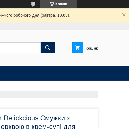
Кошик
ижчого робочого дня (завтра, 10.08).
Кошик
 Delickcious Смужки з
орквою в крем-супі для