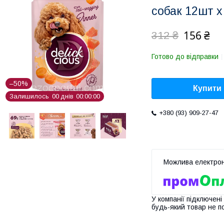
собак 12шт x
156 ₴
312 ₴
Готово до відправки
–50%
Купити
Залишилось
0
0
днів
0
0
0
0
0
0
+380 (93) 909-27-47
У компанії підключені
будь-який товар не п