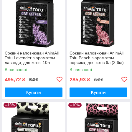
Соєвий наповнювач AnimAll
Соєвий наповнювач AnimAll
Tofu Lavender з ароматом
Tofu Peach з ароматом
лаванди, для котів, 10л
персика, для котів 6л (2,6кг)
(4,66кг)
В наявності
В наявності
495,72
285,93
₴
₴
612 ₴
353 ₴
Купити
Купити
–15%
–10%