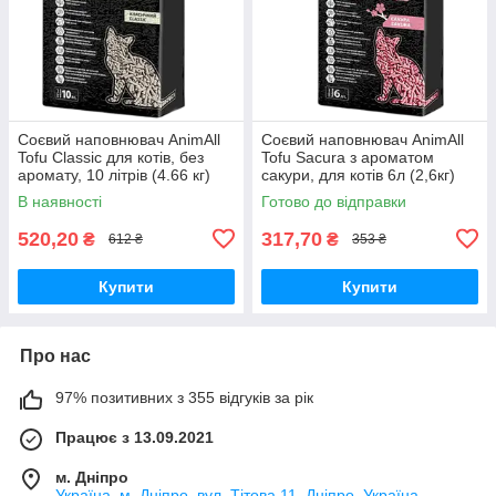
Соєвий наповнювач AnimAll
Соєвий наповнювач AnimAll
Tofu Classic для котів, без
Tofu Saсura з ароматом
аромату, 10 літрів (4.66 кг)
сакури, для котів 6л (2,6кг)
В наявності
Готово до відправки
520,20
317,70
₴
₴
612 ₴
353 ₴
Купити
Купити
Про нас
97% позитивних з 355 відгуків за рік
Працює з 13.09.2021
м. Дніпро
Україна, м. Дніпро, вул. Тітова 11, Дніпро, Україна