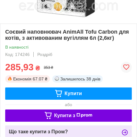
Соєвий наповнювач AnimAll Tofu Carbon для
котів, з активованим вугіллям 6л (2,6кг)
В наявності
Код: 174246
Роздріб
285,93
₴
353 ₴
Економія
67.07 ₴
Залишилось
38 днів
Купити
або
Купити з
Що таке купити з Пром?