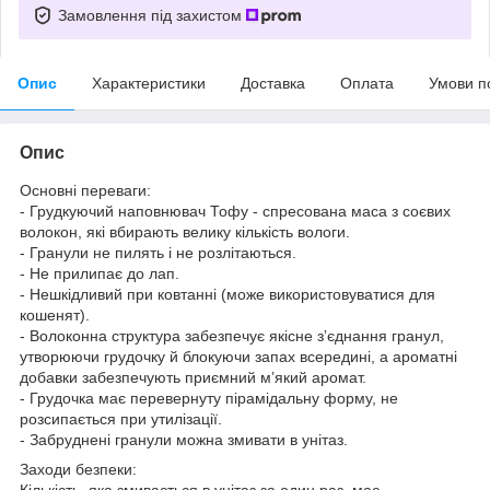
Замовлення під захистом
Опис
Характеристики
Доставка
Оплата
Умови п
Опис
Основні переваги:
- Грудкуючий наповнювач Тофу - спресована маса з соєвих
волокон, які вбирають велику кількість вологи.
- Гранули не пилять і не розлітаються.
- Не прилипає до лап.
- Нешкідливий при ковтанні (може використовуватися для
кошенят).
- Волоконна структура забезпечує якісне зʼєднання гранул,
утворюючи грудочку й блокуючи запах всередині, а ароматні
добавки забезпечують приємний мʼякий аромат.
- Грудочка має перевернуту пірамідальну форму, не
розсипається при утилізації.
- Забруднені гранули можна змивати в унітаз.
Заходи безпеки:
Кількість, яка змивається в унітаз за один раз, має