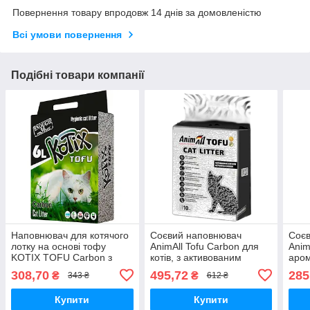
Повернення товару впродовж 14 днів за домовленістю
Всі умови повернення
Подібні товари компанії
Наповнювач для котячого
Соєвий наповнювач
Соє
лотку на основі тофу
AnimAll Tofu Carbon для
Anim
KOTIX TOFU Carbon з
котів, з активованим
аром
активованим вугіллям 6л
вугіллям 10л (4.66кг)
котів
308,70
495,72
285
₴
₴
343 ₴
612 ₴
Купити
Купити