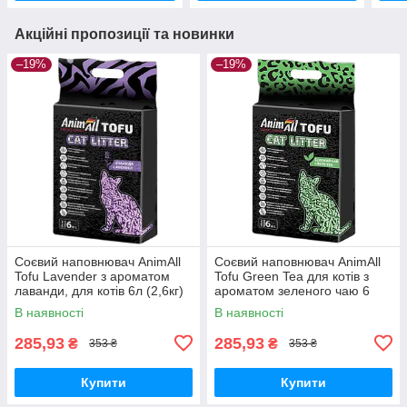
Акційні пропозиції та новинки
–19%
–19%
Соєвий наповнювач AnimAll
Соєвий наповнювач AnimAll
Tofu Lavender з ароматом
Tofu Green Tea для котів з
лаванди, для котів 6л (2,6кг)
ароматом зеленого чаю 6
літрів (2,6 кг)
В наявності
В наявності
285,93
285,93
₴
₴
353 ₴
353 ₴
Купити
Купити