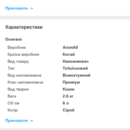
Приховати
Характеристики
Основні
Виробник
AnimAll
Країна виробник
Китай
Вид товару
Наповнювач
Тип
Tofu/соєвий
Вид наповнювача
Всмоктуючий
Клас наповнювача
Преміум
Вид тварин
Кішки
Вага
2.6 кг
Об`єм
6 л
Колір
Сірий
Приховати