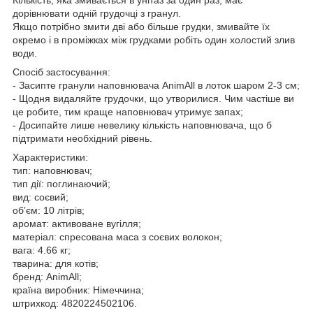
дорівнювати одній грудочці з гранул.
Якщо потрібно змити дві або більше грудки, змивайте їх
окремо і в проміжках між грудками робіть один холостий злив
води.
Спосіб застосування:
- Засипте гранули наповнювача AnimAll в лоток шаром 2-3 см;
- Щодня видаляйте грудочки, що утворилися. Чим частіше ви
це робите, тим краще наповнювач утримує запах;
- Досипайте лише невелику кількість наповнювача, що б
підтримати необхідний рівень.
Характеристики:
тип: наповнювач;
тип дії: поглинаючий;
вид: соєвий;
обʼєм: 10 літрів;
аромат: активоване вугілля;
матеріал: спресована маса з соєвих волокон;
вага: 4.66 кг;
тварина: для котів;
бренд: AnimAll;
країна виробник: Німеччина;
штрихкод: 4820224502106.