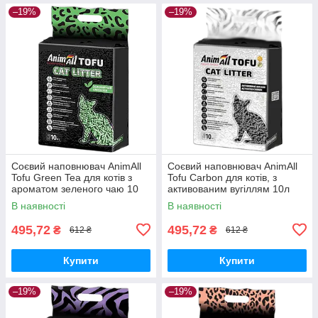
–19%
–19%
Соєвий наповнювач AnimAll
Соєвий наповнювач AnimAll
Tofu Green Tea для котів з
Tofu Carbon для котів, з
ароматом зеленого чаю 10
активованим вугіллям 10л
літрів (4,66 кг)
(4.66кг)
В наявності
В наявності
495,72
495,72
₴
₴
612 ₴
612 ₴
Купити
Купити
–19%
–19%