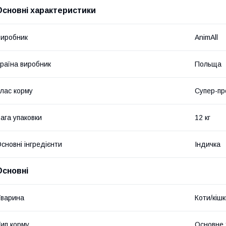
Основні характеристики
иробник
AnimAll
раїна виробник
Польща
лас корму
Супер-пр
ага упаковки
12 кг
сновні інгредієнти
Індичка
Основні
варина
Коти/кіш
ип корму
Основне 