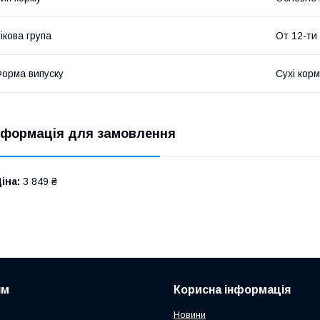
ікова група
От 12-ти
орма випуску
Сухі кор
нформація для замовлення
іна:
3 849 ₴
ям
Корисна інформація
Новини