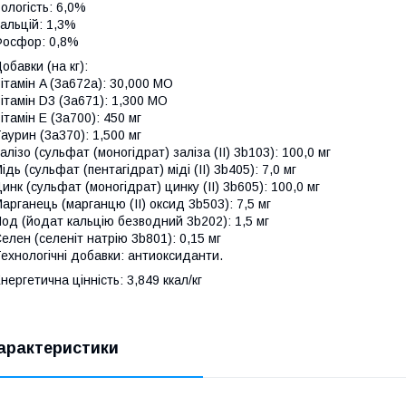
ологість: 6,0%
альцій: 1,3%
осфор: 0,8%
обавки (на кг):
ітамін A (3a672a): 30,000 МО
ітамін D3 (3a671): 1,300 МО
ітамін E (3a700): 450 мг
аурин (3a370): 1,500 мг
алізо (сульфат (моногідрат) заліза (II) 3b103): 100,0 мг
ідь (сульфат (пентагідрат) міді (II) 3b405): 7,0 мг
инк (сульфат (моногідрат) цинку (II) 3b605): 100,0 мг
арганець (марганцю (II) оксид 3b503): 7,5 мг
од (йодат кальцію безводний 3b202): 1,5 мг
елен (селеніт натрію 3b801): 0,15 мг
ехнологічні добавки: антиоксиданти.
нергетична цінність: 3,849 ккал/кг
арактеристики