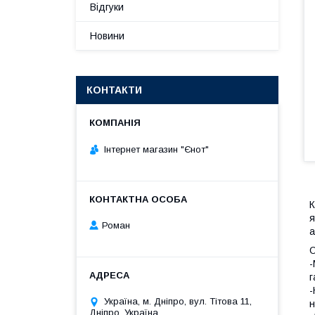
Відгуки
Новини
КОНТАКТИ
Інтернет магазин "Єнот"
К
я
Роман
а
О
-
г
-
Україна, м. Дніпро, вул. Тітова 11,
н
Дніпро, Україна