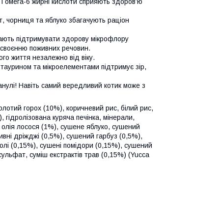
 і омега-6 жирні кислоти сприяють здоров’ю
ат, чорниця та яблуко збагачують раціон
агають підтримувати здорову мікрофлору
асвоєнню поживних речовин.
ого життя незалежно від віку.
, таурином та мікроелементами підтримує зір,
ранулі! Навіть самий вередливий котик може з
олотий горох (10%), коричневий рис, білий рис,
 гідролізована куряча печінка, мінерали,
, олія лосося (1%), сушене яблуко, сушений
ивні дріжджі (0,5%), сушений гарбуз (0,5%),
лі (0,15%), сушені помідори (0,15%), сушений
ульфат, суміш екстрактів трав (0,15%) (Yucca