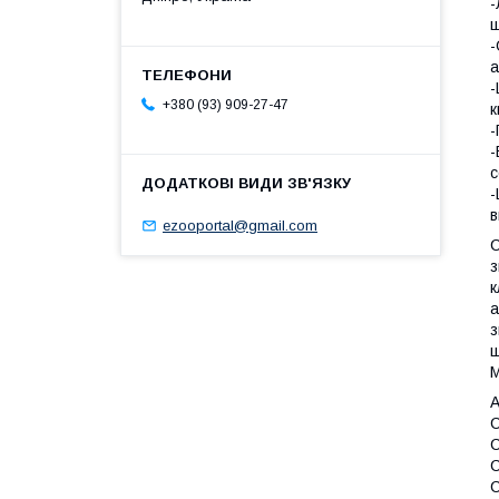
-
ш
-
а
-
+380 (93) 909-27-47
к
-
-
с
-
в
ezooportal@gmail.com
С
з
к
а
з
ш
M
А
С
С
С
С