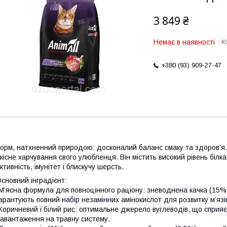
3 849 ₴
Немає в наявності
К
+380 (93) 909-27-47
орм, натхненний природою: досконалий баланс смаку та здоров’я. 
кісне харчування свого улюбленця. Він містить високий рівень білка
ктивність, імунітет і блискучу шерсть.
сновний інградієнт:
М’ясна формула для повноцінного раціону: зневоднена качка (15%)
арантують повний набір незамінних амінокислот для розвитку м’язів
Коричневий і білий рис: оптимальне джерело вуглеводів, що сприяє
авантаження на травну систему.