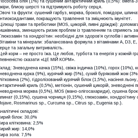
Лососева олія (1%) та сушений антарктичний криль (0,5%): омега-3
кіри, блиску шерсті та підтримують роботу серця.
Овочі та фрукти: сушений гарбуз, морква, броколі, помідори, шпин
нтиоксидантами, покращують травлення та зміцнюють імунітет.
Цілющі трави та пребіотики (MOS, цикорій, пивні дріжджі): допом
ишківника, зменшують ризик проблем із травленням та сприяють з
Глюкозамін та хондроїтин: необхідні для здоров’я суглобів і активн
Вітаміни та мінерали: збалансована формула з вітамінами A, D3, E
ерце та загальну витривалість.
Цей корм – не просто їжа. Це любов, турбота та енергія у кожній г
певненістю сказати «ЦЕ МІЙ КОРМ».
клад: Зневоднена качка (15%), свіжа індичка (10%), горох (10%), к
неводнена курка (9%), курячий жир (5%), сухий буряковий жом (3%),
літковина (2%), гідролізований курячий білок (1,5%), насіння льону
нтарктичний криль (0,5%), метіонін, сушений цикорій, зневоднені п
неводнена морква (0,5%), MOS (мано-олігосахариди), сушена броко
пинат (0,15%), сушена чорниця (0,15%), глюкозамін, хондроїтину с
ojave, Rosmarinus sp., Curcuma sp., Citrus sp., Eugenia sp.).
налітичні складові:
ирий білок: 30,0%
ира клітковина: 2,5%
ирий жир: 14,0%
ира зола: 7,5%