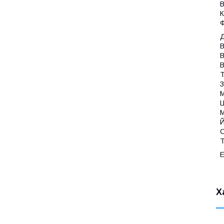
В
К
Ф
Д
В
В
В
Т
З
М
Ц
М
Й
С
Т
Е
Х