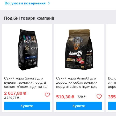
Всі умови повернення
Подібні товари компанії
Сухий корм Savory для
Сухий корм AnimAll для
Воло
цуценят великих порід зі
дорослих собак великих
з яг
свіжим м’ясом індички та
порід зі свіжою індичкою
доро
курки 12кг
та ягням 2,5кг
порі
2 617,80
₴
510,30
355
₴
729 ₴
3 739,71 ₴
Купити
Купити