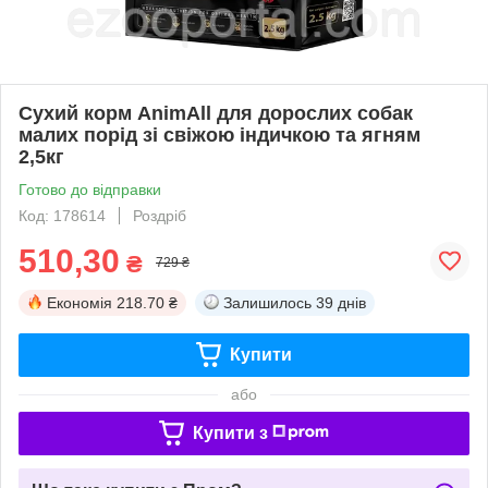
Сухий корм AnimAll для дорослих собак
малих порід зі свіжою індичкою та ягням
2,5кг
Готово до відправки
Код: 178614
Роздріб
510,30
₴
729 ₴
Економія
218.70 ₴
Залишилось
39 днів
Купити
або
Купити з