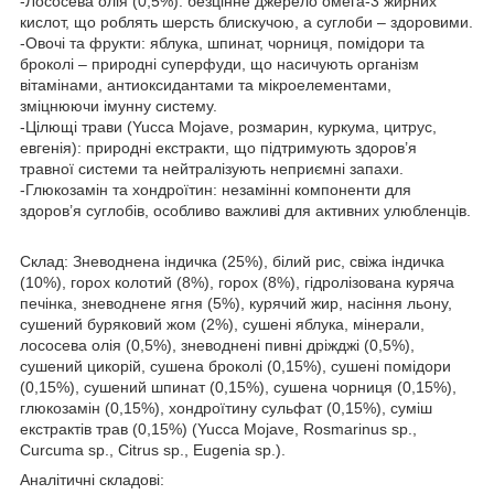
-Лососева олія (0,5%): безцінне джерело омега-3 жирних
кислот, що роблять шерсть блискучою, а суглоби – здоровими.
-Овочі та фрукти: яблука, шпинат, чорниця, помідори та
броколі – природні суперфуди, що насичують організм
вітамінами, антиоксидантами та мікроелементами,
зміцнюючи імунну систему.
-Цілющі трави (Yucca Mojave, розмарин, куркума, цитрус,
евгенія): природні екстракти, що підтримують здоров’я
травної системи та нейтралізують неприємні запахи.
-Глюкозамін та хондроїтин: незамінні компоненти для
здоров’я суглобів, особливо важливі для активних улюбленців.
Склад: Зневоднена індичка (25%), білий рис, свіжа індичка
(10%), горох колотий (8%), горох (8%), гідролізована куряча
печінка, зневоднене ягня (5%), курячий жир, насіння льону,
сушений буряковий жом (2%), сушені яблука, мінерали,
лососева олія (0,5%), зневоднені пивні дріжджі (0,5%),
сушений цикорій, сушена броколі (0,15%), сушені помідори
(0,15%), сушений шпинат (0,15%), сушена чорниця (0,15%),
глюкозамін (0,15%), хондроїтину сульфат (0,15%), суміш
екстрактів трав (0,15%) (Yucca Mojave, Rosmarinus sp.,
Curcuma sp., Citrus sp., Eugenia sp.).
Аналітичні складові: