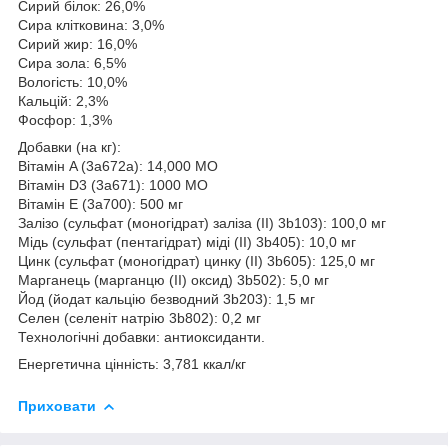
Сирий білок: 26,0%
Сира клітковина: 3,0%
Сирий жир: 16,0%
Сира зола: 6,5%
Вологість: 10,0%
Кальцій: 2,3%
Фосфор: 1,3%
Добавки (на кг):
Вітамін A (3a672a): 14,000 МО
Вітамін D3 (3a671): 1000 МО
Вітамін E (3a700): 500 мг
Залізо (сульфат (моногідрат) заліза (II) 3b103): 100,0 мг
Мідь (сульфат (пентагідрат) міді (II) 3b405): 10,0 мг
Цинк (сульфат (моногідрат) цинку (II) 3b605): 125,0 мг
Марганець (марганцю (II) оксид) 3b502): 5,0 мг
Йод (йодат кальцію безводний 3b203): 1,5 мг
Селен (селеніт натрію 3b802): 0,2 мг
Технологічні добавки: антиоксиданти.
Енергетична цінність: 3,781 ккал/кг
Приховати