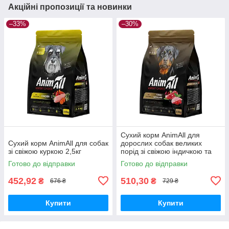
Акційні пропозиції та новинки
–33%
–30%
Сухий корм AnimAll для
Сухий корм AnimAll для собак
дорослих собак великих
зі свіжою куркою 2,5кг
порід зі свіжою індичкою та
ягням 2,5кг
Готово до відправки
Готово до відправки
452,92
510,30
₴
₴
676 ₴
729 ₴
Купити
Купити