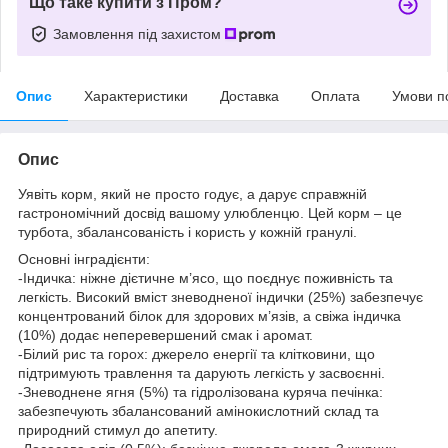
Що таке купити з Пром?
Замовлення під захистом
Опис
Характеристики
Доставка
Оплата
Умови п
Опис
Уявіть корм, який не просто годує, а дарує справжній
гастрономічний досвід вашому улюбленцю. Цей корм – це
турбота, збалансованість і користь у кожній гранулі.
Основні інградієнти:
-Індичка: ніжне дієтичне м’ясо, що поєднує поживність та
легкість. Високий вміст зневодненої індички (25%) забезпечує
концентрований білок для здорових м’язів, а свіжа індичка
(10%) додає неперевершений смак і аромат.
-Білий рис та горох: джерело енергії та клітковини, що
підтримують травлення та дарують легкість у засвоєнні.
-Зневоднене ягня (5%) та гідролізована куряча печінка:
забезпечують збалансований амінокислотний склад та
природний стимул до апетиту.