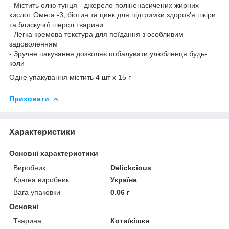
- Містить олію тунця - джерело поліненасичених жирних
кислот Омега -3, біотин та цинк для підтримки здоров'я шкіри
та блискучої шерсті тварини.
- Легка кремова текстура для поїдання з особливим
задоволенням
- Зручне пакування дозволяє побалувати улюбленця будь-
коли
Одне упакування містить 4 шт х 15 г
Приховати
Характеристики
Основні характеристики
Виробник
Delickcious
Країна виробник
Україна
Вага упаковки
0.06 г
Основні
Тварина
Коти/кішки