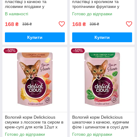
пластівці з качкою та
пластівці з кроликом та
лісовими ягодами у
тропічними фруктами у
вершковому соусі для котів
вершковому соусі для котів
В наявності
Готово до відправки
12шт x 80г
12шт x 80г
168
168
₴
₴
336 ₴
336 ₴
Купити
Купити
–50%
–50%
Вологий корм Delickcious
Вологий корм Delickcious
смужки з лососем та сиром в
шматочки з качкою, курячим
крем-супі для котів 12шт x
філе і шпинатом в соусі для
85г
котів 12шт x 85г БЕЗ
Готово до відправки
Готово до відправки
КАРТОННОГО ПАКУВАННЯ