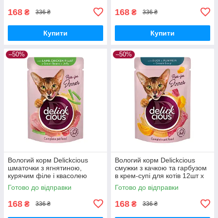
168
168
₴
₴
336 ₴
336 ₴
Купити
Купити
–50%
–50%
Вологий корм Delickcious
Вологий корм Delickcious
шматочки з ягнятиною,
смужки з качкою та гарбузом
курячим філе і квасолею
в крем-супі для котів 12шт x
спаржевою в желе для котів
85г
Готово до відправки
Готово до відправки
12шт x 85г БЕЗ ПАКУВАННЯ
168
168
₴
₴
336 ₴
336 ₴