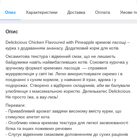
Опис
Характеристики
Доставка
Оплата
Умови п
Опис
Delickcious Chicken Flavoured with Pineapple кремові ласощі –
курка з додаванням ананасу. Додатковий корм для котів.
Оксамитова текстура і відмінний смак, що не лишають
байдужими навіть найвибагливіших котів. Соковита курочка у
зручному форматі кремових ласощів — справжня
мурррволюція у світі їжі. Легко використовувати окремо і в
поєднанні з сухим кормом, у навчанні й іграх, вдома і у
подорожах. Створено з відбірних складників, аби ви балували
улюбленця з максимальною користю. Делизькатес Delickcious.
Не просто їжа, а вау-лизь!
Переваги:
- Привабливий аромат завдяки високому вмісту курки, що
стимулює апетит кота
- Особливо ніжна кремова текстура для легкої засвоюваності
білка та інших поживних речовин
- Слугує відмінним смаковим доповненням до сухих раціонів