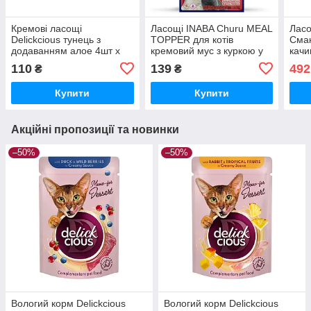
Кремові ласощі
Ласощі INABA Churu MEAL
Ласо
Delickcious тунець з
TOPPER для котів
Смак
додаванням алое 4шт х
кремовий мус з куркою у
качи
15г АКЦІЯ 1+1
стіках 4шт по 14г
3,5-
110
139
492
₴
₴
Купити
Купити
Акційні пропозиції та новинки
–50%
–50%
Вологий корм Delickcious
Вологий корм Delickcious