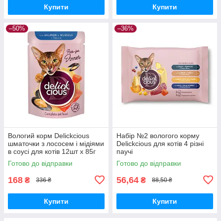
Купити
Купити
–50%
–36%
Вологий корм Delickcious
Набір №2 вологого корму
шматочки з лососем і мідіями
Delickcious для котів 4 різні
в соусі для котів 12шт x 85г
паучі
БЕЗ КАРТОННОГО
Готово до відправки
Готово до відправки
ПАКУВАННЯ
168
56,64
₴
₴
336 ₴
88,50 ₴
Купити
Купити