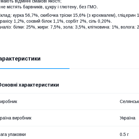
 мають відмінні смакові якості;
 не містять барвників, цукру і глютену, без ГМО.
клад: курка 56,7%, скибочка тріски 15,6% (з крохмалем), гліцерин 
рахісу 1,2%, соєвий білок 1,1%, сорбіт 2%, сіль 0,20%.
наліз: білки: 25%, жири: 7,5%, зола: 3,5%, клітковина: 1%, волога: 
арактеристики
Основні характеристики
иробник
Селянськ
раїна виробник
Україна
ага упаковки
0.5 г