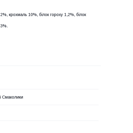
12%, крохмаль 10%, білок гороху 1,2%, білок
23%.
і Смаколики