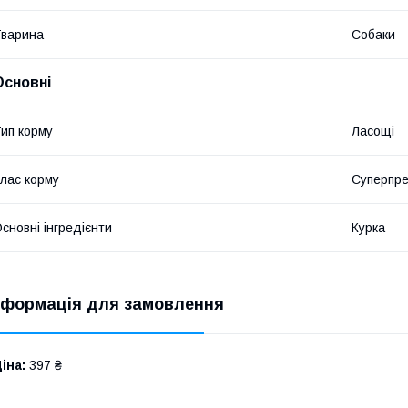
варина
Собаки
Основні
ип корму
Ласощі
лас корму
Суперпре
сновні інгредієнти
Курка
нформація для замовлення
іна:
397 ₴