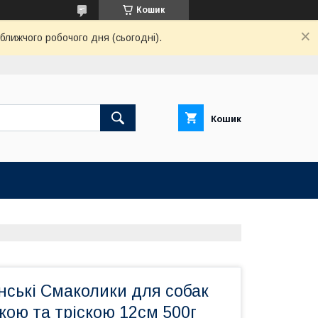
Кошик
ближчого робочого дня (сьогодні).
Кошик
нські Смаколики для собак
ркою та тріскою 12см 500г