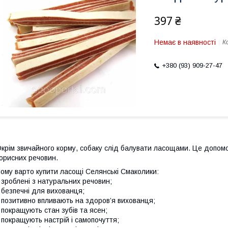
397 ₴
Немає в наявності
К
+380 (93) 909-27-47
крім звичайного корму, собаку слід балувати ласощами. Це допомож
орисних речовин.
ому варто купити ласощі Селянські Смаколики:
 зроблені з натуральних речовин;
 безпечні для вихованця;
 позитивно впливають на здоров’я вихованця;
 покращують стан зубів та ясен;
 покращують настрій і самопочуття;