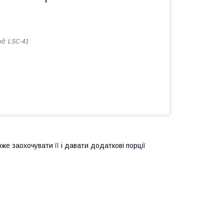
од:
LSC-41
е заохочувати її і давати додаткові порції