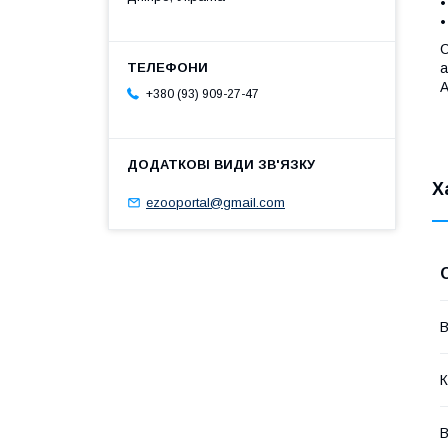
•
•
С
а
А
+380 (93) 909-27-47
Х
ezooportal@gmail.com
В
К
В