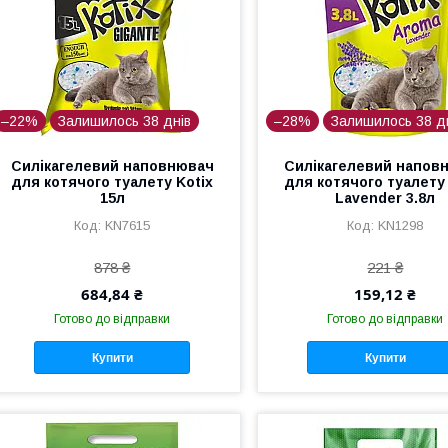
–22%
Залишилось 38 днів
–28%
Залишилось 38 д
Силікагелевий наповнювач
Силікагелевий напов
для котячого туалету Kotix
для котячого туалету 
15л
Lavender 3.8л
KN7615
KN1298
878 ₴
221 ₴
684,84 ₴
159,12 ₴
Готово до відправки
Готово до відправки
Купити
Купити