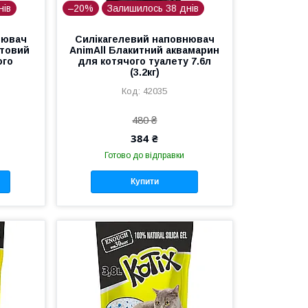
нів
–20%
Залишилось 38 днів
нювач
Силікагелевий наповнювач
етовий
AnimAll Блакитний аквамарин
ого
для котячого туалету 7.6л
)
(3.2кг)
42035
480 ₴
384 ₴
Готово до відправки
Купити