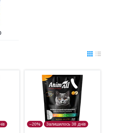
)
нів
–20%
Залишилось 38 днів