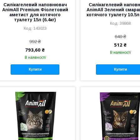
Силікагелевий наповнювач
Силікагелевий напов
AnimAll Premium Фіолетовий
AnimAll Зелений смара
аметист для котячого
котячого туалету 10.5л 
туалету 15л (6.4кг)
39868
143023
640 ₴
992 ₴
512 ₴
793,60 ₴
В наявності
В наявності
Купити
Купити