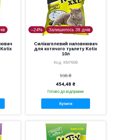
нів
–24%
Залишилось 38 днів
нювач
Силікагелевий наповнювач
Kotix
для котячого туалету Kotix
10л
KN7608
598 ₴
454,48 ₴
Готово до відправки
Купити