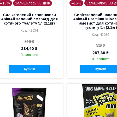
–10%
Залишилось 38 днів
–15%
Залишилось 38 д
Силікагелевий наповнювач
Силікагелевий напов
AnimAll Зелений смарагд для
AnimAll Premium Фіол
котячого туалету 5л (2.1кг)
аметист для котяч
туалету 5л (2.1кг
42034
42036
316 ₴
338 ₴
284,40 ₴
287,30 ₴
В наявності
В наявності
Купити
Купити