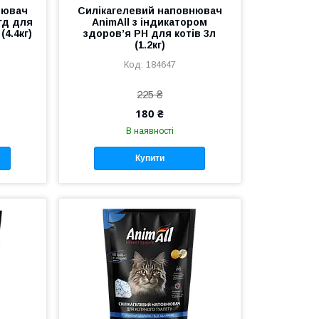
нювач
Силікагелевий наповнювач
гд для
AnimAll з індикатором
(4.4кг)
здоров’я PH для котів 3л
(1.2кг)
184647
225 ₴
180 ₴
В наявності
Купити