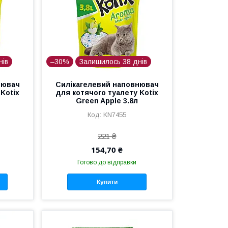
нів
–30%
Залишилось 38 днів
нювач
Силікагелевий наповнювач
Kotix
для котячого туалету Kotix
Green Apple 3.8л
KN7455
221 ₴
154,70 ₴
Готово до відправки
Купити