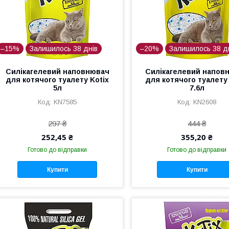
–15%
Залишилось 38 днів
–20%
Залишилось 38 д
Силікагелевий наповнювач
Силікагелевий напов
для котячого туалету Kotix
для котячого туалету 
5л
7.6л
KN7585
KN2608
297 ₴
444 ₴
252,45 ₴
355,20 ₴
Готово до відправки
Готово до відправки
Купити
Купити