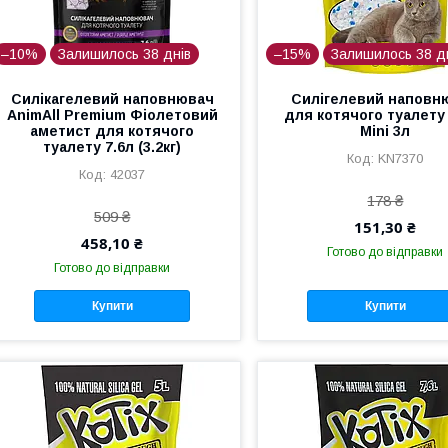
–10%
Залишилось 38 днів
–15%
Залишилось 38 д
Силікагелевий наповнювач
Силігелевий наповн
AnimAll Premium Фіолетовий
для котячого туалету 
аметист для котячого
Mini 3л
туалету 7.6л (3.2кг)
KN7370
42037
178 ₴
509 ₴
151,30 ₴
458,10 ₴
Готово до відправки
Готово до відправки
Купити
Купити