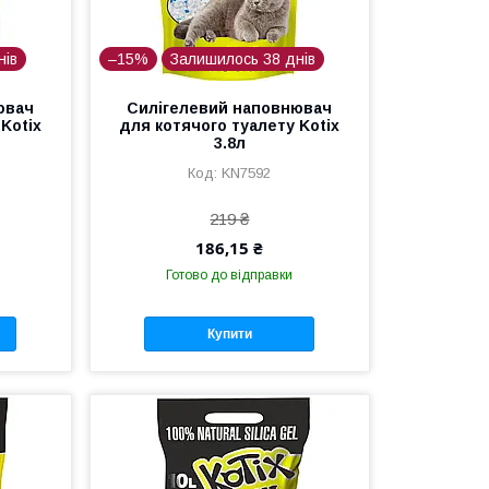
нів
–15%
Залишилось 38 днів
ювач
Силігелевий наповнювач
Kotix
для котячого туалету Kotix
3.8л
KN7592
219 ₴
186,15 ₴
Готово до відправки
Купити